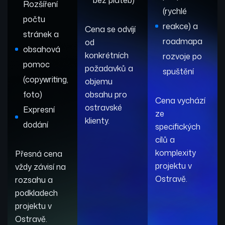
Rozšíření
(rychlé
počtu
reakce) a
Cena se odvíjí
stránek a
roadmapa
od
obsahová
konkrétních
rozvoje po
pomoc
požadavků a
spuštění
(copywriting,
objemu
foto)
obsahu pro
Cena vychází
ostravské
Expresní
ze
klienty.
dodání
specifických
cílů a
komplexity
Přesná cena
projektu v
vždy závisí na
Ostravě.
rozsahu a
podkladech
projektu v
Ostravě.