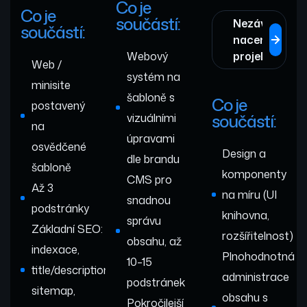
Co je
Co je
součástí:
Nezávazně
součástí:
nacenit
Webový
projekt
Web /
systém na
minisite
šabloně s
Co je
postavený
součástí:
vizuálními
na
úpravami
osvědčené
Design a
dle brandu
šabloně
komponenty
CMS pro
Až 3
na míru (UI
snadnou
podstránky
knihovna,
správu
Základní SEO:
rozšířitelnost)
obsahu, až
indexace,
Plnohodnotná
10–15
title/description,
administrace
podstránek
sitemap,
obsahu s
Pokročilejší