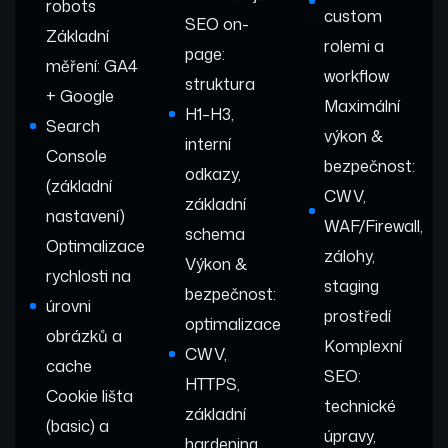
robots
custom
SEO on-
Základní
rolemi a
page:
měření: GA4
workflow
struktura
+ Google
Maximální
H1–H3,
Search
výkon &
interní
Console
bezpečnost:
odkazy,
(základní
CWV,
základní
nastavení)
WAF/Firewall,
schema
Optimalizace
zálohy,
Výkon &
rychlosti na
staging
bezpečnost:
úrovni
prostředí
optimalizace
obrázků a
Komplexní
CWV,
cache
SEO:
HTTPS,
Cookie lišta
technické
základní
(basic) a
úpravy,
hardening