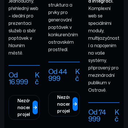
Jednoduchý,
a integrací.
struktura a
přehledný web
Komplexní
prvky pro
– ideální pro
web se
generování
prezentaci
speciálními
poptávek v
služeb a sběr
moduly,
konkurenčním
poptávek v
multijazyčnost
ostravském
hlavním
í a napojením
prostředí.
městě.
na vaše
systémy,
připravený pro
Od 44
K
Od
K
mezinárodní
999
č
16.999
č
publikum v
Ostravě.
Nezávazně
Nezávazně
nacenit
nacenit
Od 74
K
projekt
projekt
999
č