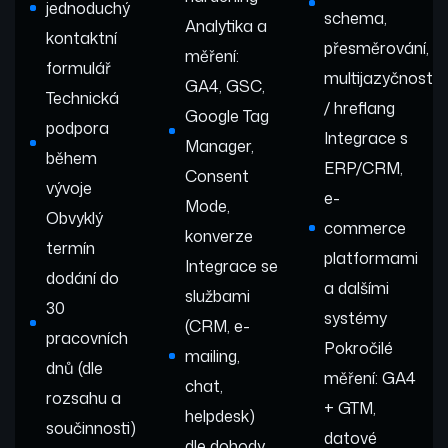
jednoduchý
schema,
Analytika a
kontaktní
přesměrování,
měření:
formulář
multijazyčnost
GA4, GSC,
Technická
/ hreflang
Google Tag
podpora
Integrace s
Manager,
během
ERP/CRM,
Consent
vývoje
e-
Mode,
Obvyklý
commerce
konverze
termín
platformami
Integrace se
dodání do
a dalšími
službami
30
systémy
(CRM, e-
pracovních
Pokročilé
mailing,
dnů (dle
měření: GA4
chat,
rozsahu a
+ GTM,
helpdesk)
součinnosti)
datové
dle dohody