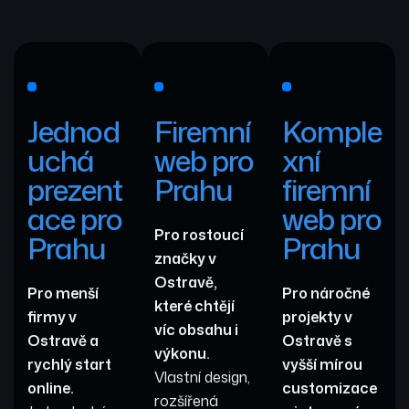
Jednod
Firemní
Komple
uchá
web pro
xní
prezent
Prahu
firemní
ace pro
web pro
Pro rostoucí
Prahu
Prahu
značky v
Ostravě,
Pro menší
Pro náročné
které chtějí
firmy v
projekty v
víc obsahu i
Ostravě a
Ostravě s
výkonu.
rychlý start
vyšší mírou
Vlastní design,
online.
customizace
rozšířená