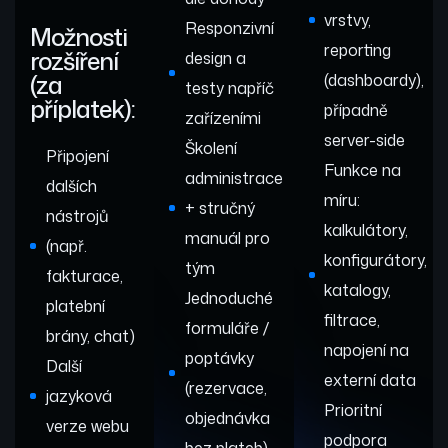
vrstvy,
Responzivní
Možnosti
reporting
rozšíření
design a
(za
(dashboardy),
testy napříč
příplatek):
případně
zařízeními
server-side
Školení
Připojení
Funkce na
administrace
dalších
míru:
+ stručný
nástrojů
kalkulátory,
manuál pro
(např.
konfigurátory,
tým
fakturace,
katalogy,
Jednoduché
platební
filtrace,
formuláře /
brány, chat)
napojení na
poptávky
Další
externí data
(rezervace,
jazyková
Prioritní
objednávka
verze webu
podpora
bez plateb)