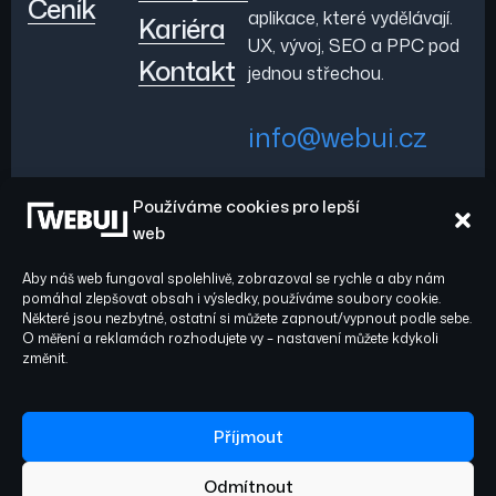
Ceník
aplikace, které vydělávají.
Kariéra
UX, vývoj, SEO a PPC pod
Kontakt
jednou střechou.
info@webui.cz
Používáme cookies pro lepší
+420 778 029 782
web
Aby náš web fungoval spolehlivě, zobrazoval se rychle a aby nám
pomáhal zlepšovat obsah i výsledky, používáme soubory cookie.
Některé jsou nezbytné, ostatní si můžete zapnout/vypnout podle sebe.
O měření a reklamách rozhodujete vy – nastavení můžete kdykoli
Sledujte nás:
© 2026 WEBUI. Všechna
změnit.
práva vyhrazena.
Facebook
Instagram
Příjmout
Odmítnout