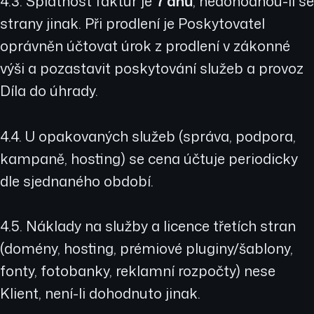
4.3. Splatnost faktur je
7 dnů
, nedohodnou-li se
strany jinak. Při prodlení je Poskytovatel
oprávněn účtovat úrok z prodlení v zákonné
výši a pozastavit poskytování služeb a provoz
Díla do úhrady.
4.4. U opakovaných služeb (správa, podpora,
kampaně, hosting) se cena účtuje periodicky
dle sjednaného období.
4.5. Náklady na služby a licence třetích stran
(domény, hosting, prémiové pluginy/šablony,
fonty, fotobanky, reklamní rozpočty) nese
Klient, není-li dohodnuto jinak.