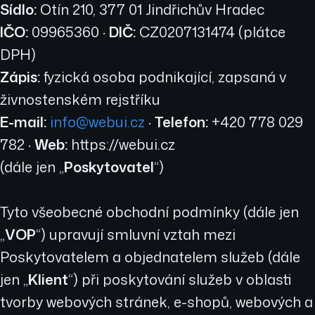
Sídlo:
Otín 210, 377 01 Jindřichův Hradec
IČO:
09965360 ·
DIČ:
CZ0207131474 (plátce
DPH)
Zápis:
fyzická osoba podnikající, zapsaná v
živnostenském rejstříku
E-mail:
info@webui.cz
·
Telefon:
+420 778 029
782 ·
Web:
https://webui.cz
(dále jen „
Poskytovatel
“)
Tyto všeobecné obchodní podmínky (dále jen
„
VOP
“) upravují smluvní vztah mezi
Poskytovatelem a objednatelem služeb (dále
jen „
Klient
“) při poskytování služeb v oblasti
tvorby webových stránek, e-shopů, webových a