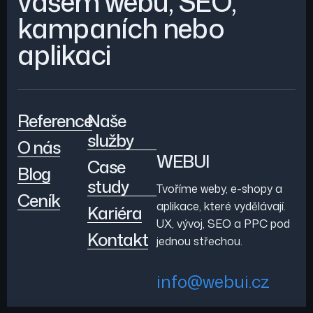
vašem webu, SEO,
kampaních nebo
aplikaci
Reference
Naše
služby
O nás
WEBUI
Case
Blog
study
Tvoříme weby, e-shopy a
Ceník
aplikace, které vydělávají.
Kariéra
UX, vývoj, SEO a PPC pod
Kontakt
jednou střechou.
info@webui.cz