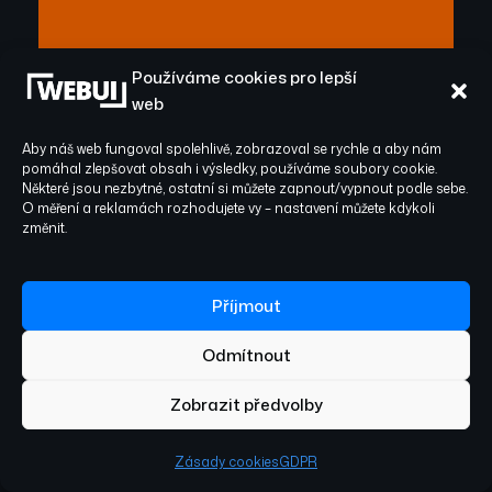
Používáme cookies pro lepší
web
Hornbach „Prkno /
Aby náš web fungoval spolehlivě, zobrazoval se rychle a aby nám
Doska“: dvojjazyčná
pomáhal zlepšovat obsah i výsledky, používáme soubory cookie.
Některé jsou nezbytné, ostatní si můžete zapnout/vypnout podle sebe.
hlasovací kampaň s
O měření a reklamách rozhodujete vy – nastavení můžete kdykoli
změnit.
vlastním enginem
Příjmout
Odmítnout
Zobrazit předvolby
Zásady cookies
GDPR