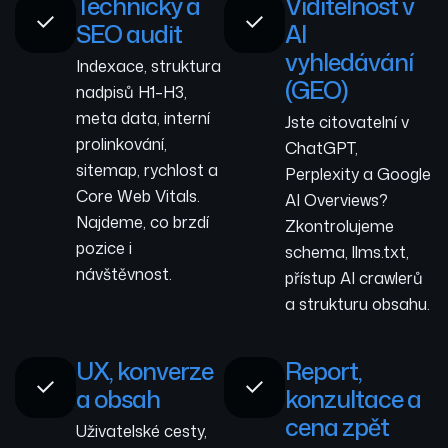
Technický a
Viditelnost v
SEO audit
AI
vyhledávání
Indexace, struktura
(GEO)
nadpisů H1–H3,
meta data, interní
Jste citovatelní v
prolinkování,
ChatGPT,
sitemap, rychlost a
Perplexity a Google
Core Web Vitals.
AI Overviews?
Najdeme, co brzdí
Zkontrolujeme
pozice i
schema, llms.txt,
návštěvnost.
přístup AI crawlerů
a strukturu obsahu.
UX, konverze
Report,
a obsah
konzultace a
cena zpět
Uživatelské cesty,