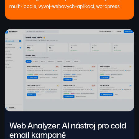
multi-locale
,
vyvoj-webovych-aplikaci
,
wordpress
Web Analyzer: AI nástroj pro cold
email kampaně