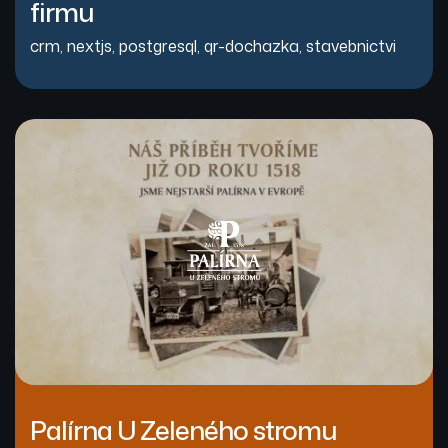
firmu
crm
,
nextjs
,
postgresql
,
qr-dochazka
,
stavebnictvi
Palírna U Zeleného stromu