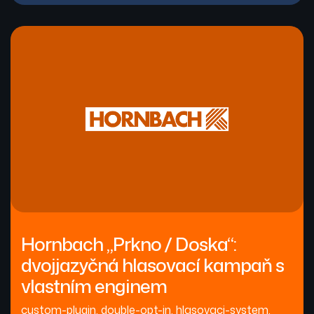
Hornbach „Prkno / Doska“:
dvojjazyčná hlasovací kampaň s
vlastním enginem
custom-plugin
,
double-opt-in
,
hlasovaci-system
,