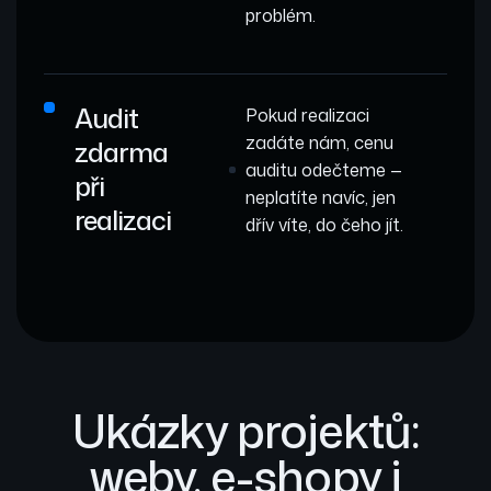
problém.
Audit
Pokud realizaci
zadáte nám, cenu
zdarma
auditu odečteme —
při
neplatíte navíc, jen
realizaci
dřív víte, do čeho jít.
Ukázky projektů:
weby, e-shopy i