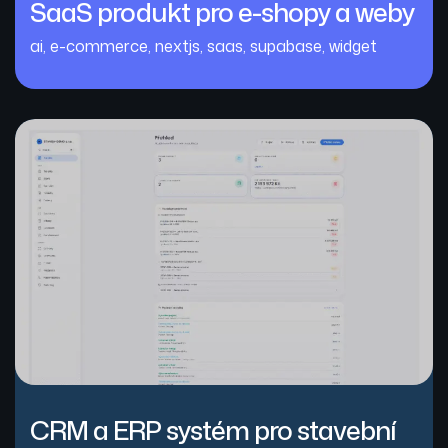
SaaS produkt pro e-shopy a weby
ai
,
e-commerce
,
nextjs
,
saas
,
supabase
,
widget
CRM a ERP systém pro stavební