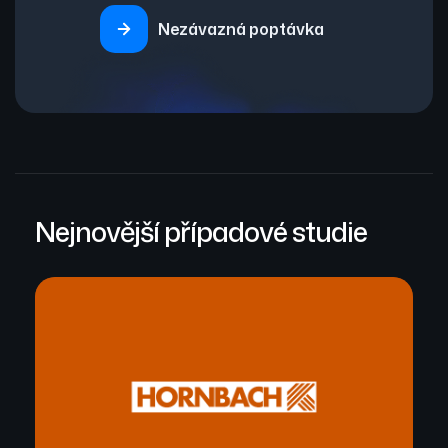
Nezávazná poptávka
Nejnovější případové studie