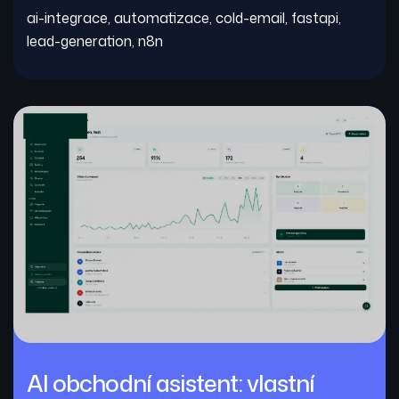
ai-integrace
,
automatizace
,
cold-email
,
fastapi
,
lead-generation
,
n8n
AI obchodní asistent: vlastní