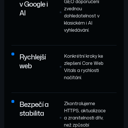
GEO doporučení
v Google i
zvednou
AI
dohledatelnost v
klasickém i AI
vyhledávání.
Rychlejší
Konkrétní kroky ke
zlepšení Core Web
web
Vitals a rychlosti
načítání.
Bezpečí a
Zkontrolujeme
HTTPS, aktualizace
stabilita
a zranitelnosti dřív,
než způsobí