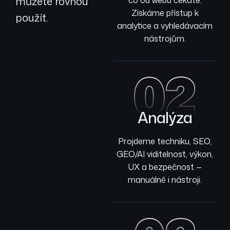
můžete rovnou
co od webu čekáte.
Získáme přístup k
použít.
analytice a vyhledávacím
nástrojům.
02
Analýza
Projdeme techniku, SEO,
GEO/AI viditelnost, výkon,
UX a bezpečnost —
manuálně i nástroji.