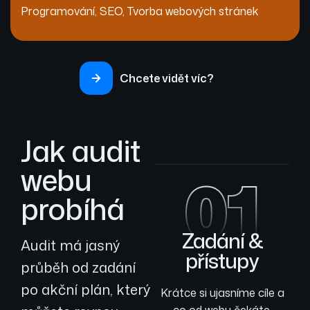
Programování
,
SEO
,
Tvorba webových stránek
Chcete vidět víc?
Jak audit
webu
01
probíhá
Zadání &
Audit má jasný
přístupy
průběh od zadání
po akční plán, který
Krátce si ujasníme cíle a