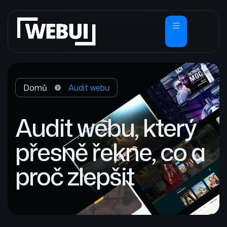
Domů
Audit webu
Audit webu, který
přesně řekne, co a
proč zlepšit