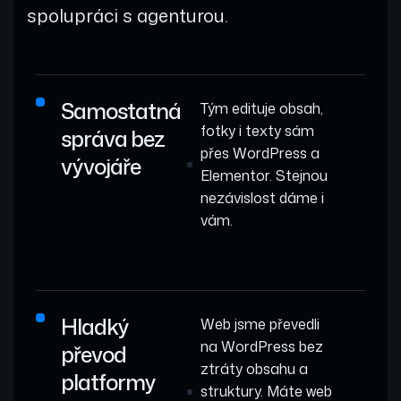
spolupráci s agenturou.
Samostatná
Tým edituje obsah,
fotky i texty sám
správa bez
přes WordPress a
vývojáře
Elementor. Stejnou
nezávislost dáme i
vám.
Hladký
Web jsme převedli
na WordPress bez
převod
ztráty obsahu a
platformy
struktury. Máte web