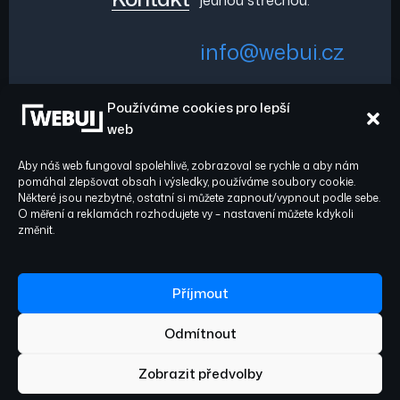
jednou střechou.
info@webui.cz
Používáme cookies pro lepší
+420 778 029 782
web
Aby náš web fungoval spolehlivě, zobrazoval se rychle a aby nám
pomáhal zlepšovat obsah i výsledky, používáme soubory cookie.
Některé jsou nezbytné, ostatní si můžete zapnout/vypnout podle sebe.
O měření a reklamách rozhodujete vy – nastavení můžete kdykoli
Sledujte nás:
© 2026 WEBUI. Všechna
změnit.
práva vyhrazena.
Facebook
Instagram
Příjmout
Odmítnout
Ochrana osobních údajů
Zásady cookies
Obchodní podmínky
Zobrazit předvolby