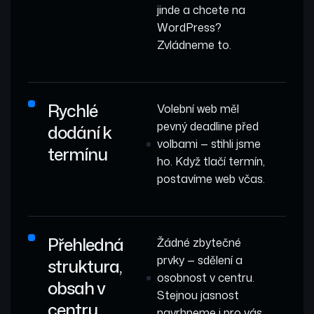
jinde a chcete na
WordPress?
Zvládneme to.
Rychlé
Volební web měl
pevný deadline před
dodání k
volbami — stihli jsme
termínu
ho. Když tlačí termín,
postavíme web včas.
Přehledná
Žádné zbytečné
prvky — sdělení a
struktura,
osobnost v centru.
obsah v
Stejnou jasnost
centru
navrhneme i pro vás.