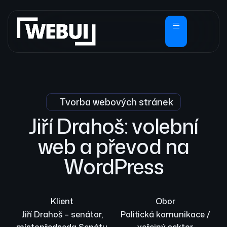
Tvorba webových stránek
Jiří Drahoš: volební
web a převod na
WordPress
Klient
Obor
Jiří Drahoš – senátor,
Politická komunikace /
místopředseda Senátu
veřejný sektor