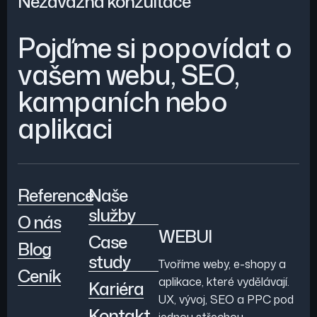
Nezávazná konzultace
Pojďme si popovídat o
vašem webu, SEO,
kampaních nebo
aplikaci
Reference
Naše
služby
O nás
WEBUI
Case
Blog
study
Tvoříme weby, e-shopy a
Ceník
aplikace, které vydělávají.
Kariéra
UX, vývoj, SEO a PPC pod
Kontakt