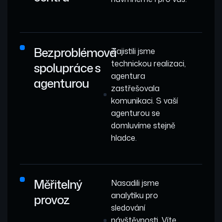
Bezproblémová
Zajistili jsme
technickou realizaci,
spolupráce s
agentura
agenturou
zastřešovala
komunikaci. S vaší
agenturou se
domluvíme stejně
hladce.
Měřitelný
Nasadili jsme
analytiku pro
provoz
sledování
návštěvnosti. Víte,