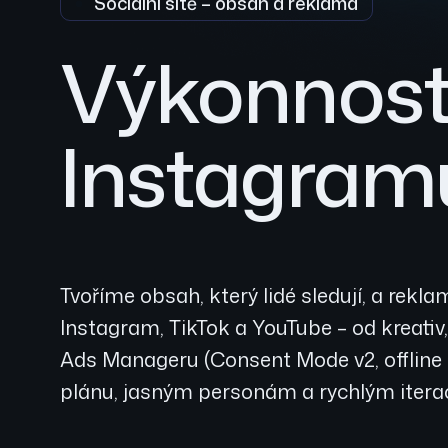
Sociální sítě – obsah a reklama
Výkonnost
Instagramu
Tvoříme obsah, který lidé sledují, a rek
Instagram, TikTok a YouTube – od kreati
Ads Manageru (Consent Mode v2, offline 
plánu, jasným personám a rychlým itera