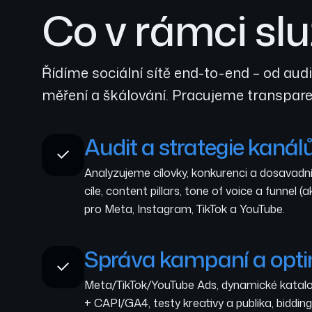
Co v rámci slu
Řídíme sociální sítě end-to-end – od a
měření a škálování. Pracujeme transpar
Audit a strategie kanál
Analyzujeme cílovky, konkurenci a dosavadn
cíle, content pillars, tone of voice a funnel (
pro Meta, Instagram, TikTok a YouTube.
Správa kampaní a opti
Meta/TikTok/YouTube Ads, dynamické katalog
+ CAPI/GA4, testy kreativy a publika, biddin