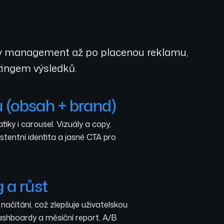
ity management až po placenou reklamu,
tingem výsledků.
u (obsah + brand)
tiky i carousel. Vizuály a copy,
tentní identita a jasné CTA pro
g a růst
načítání, což zlepšuje uživatelskou
shboardy a měsíční report, A/B