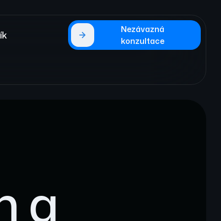
Nezávazná
ík
konzultace
h a