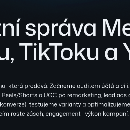
ní správa Me
, TikToku a
lamu, která prodává. Začneme auditem účtů a cíli
v, Reels/Shorts a UGC po remarketing, lead ad
konverze), testujeme varianty a optimalizujem
cím roste zásah, engagement i výkon kampaní.