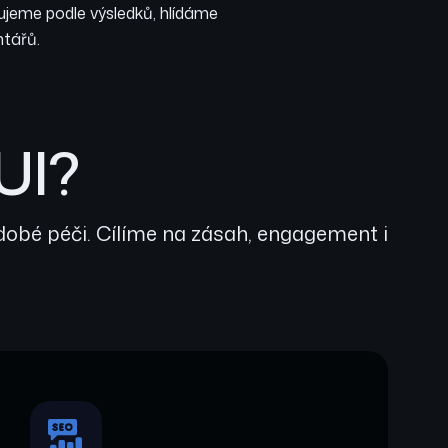
ujeme podle výsledků, hlídáme
ntářů.
UI?
odobé péči. Cílíme na zásah, engagement i