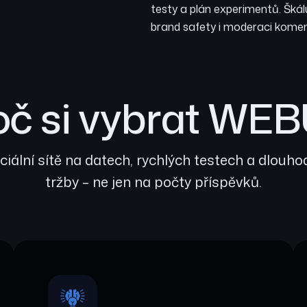
testy a plán experimentů. Škál
brand safety i moderaci kome
oč si vybrat WEB
iální sítě na datech, rychlých testech a dlouh
tržby – ne jen na počty příspěvků.