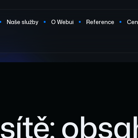
Naše služby
O Webui
Reference
Cen
t
 sítě: obsa