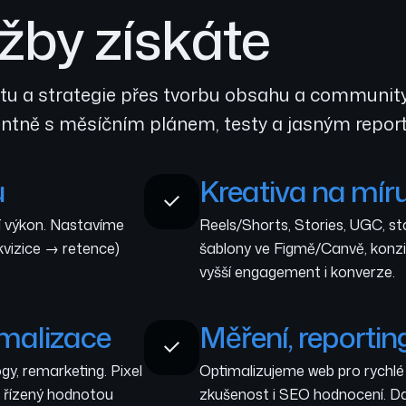
žby získáte
uditu a strategie přes tvorbu obsahu a commun
entně s měsíčním plánem, testy a jasným repor
ů
Kreativa na mír
í výkon. Nastavíme
Reels/Shorts, Stories, UGC, sta
akvizice → retence)
šablony ve Figmě/Canvě, konzis
vyšší engagement i konverze.
malizace
Měření, reportin
y, remarketing. Pixel
Optimalizujeme web pro rychlé 
g řízený hodnotou
zkušenost i SEO hodnocení. Da