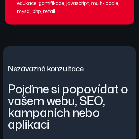
edukace
,
gamifikace
,
javascript
,
multi-locale
,
mysql
,
php
,
retail
Nezávazná konzultace
Pojďme si popovídat o
vašem webu, SEO,
kampaních nebo
aplikaci