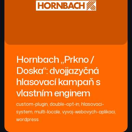
Hornbach „Prkno /
Doska“: dvojjazyčná
hlasovací kampaň s
vlastním enginem
custom-plugin
,
double-opt-in
,
hlasovaci-
system
,
multi-locale
,
vyvoj-webovych-aplikaci
,
wordpress