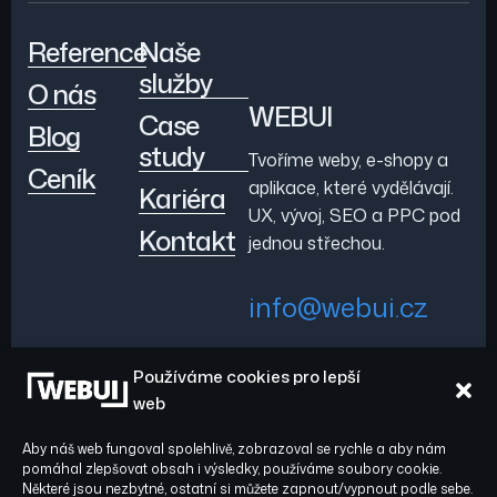
Reference
Naše
služby
O nás
WEBUI
Case
Blog
study
Tvoříme weby, e-shopy a
Ceník
aplikace, které vydělávají.
Kariéra
UX, vývoj, SEO a PPC pod
Kontakt
jednou střechou.
info@webui.cz
Používáme cookies pro lepší
+420 778 029 782
web
Aby náš web fungoval spolehlivě, zobrazoval se rychle a aby nám
pomáhal zlepšovat obsah i výsledky, používáme soubory cookie.
Některé jsou nezbytné, ostatní si můžete zapnout/vypnout podle sebe.