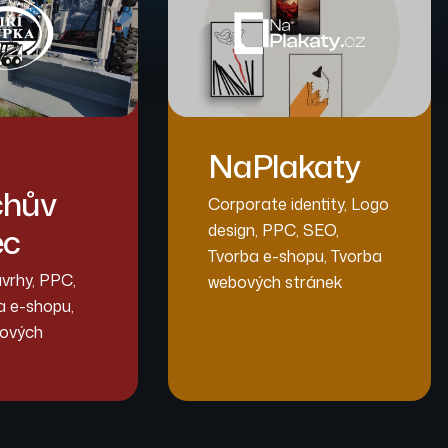
NaPlakaty
chův
Corporate identity
,
Logo
ec
design
,
PPC
,
SEO
,
Tvorba e-shopu
,
Tvorba
ávrhy
,
PPC
,
webových stránek
a e-shopu
,
bových