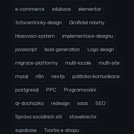
e-commerce
edukace
elementor
fotocentricky-design
Grafické návrhy
hlasovaci-system
implementace-designu
javascript
lead-generation
Logo design
migrace-platformy
multi-locale
multi-site
mysql
n8n
nextjs
politicka-komunikace
postgresql
PPC
Programování
qr-dochazka
redesign
saas
SEO
Správa sociálních sítí
stavebnictvi
supabase
Tvorba e-shopu