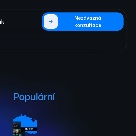
Nezávazná
ík
konzultace
Populární