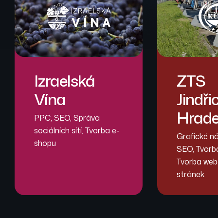
Izraelská
ZTS
Vína
Jindři
Hrad
PPC
,
SEO
,
Správa
sociálních sítí
,
Tvorba e-
Grafické n
shopu
SEO
,
Tvorb
Tvorba we
stránek