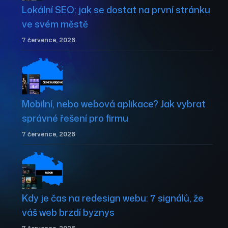
Lokální SEO: jak se dostat na první stránku
ve svém městě
7 července, 2026
Mobilní, nebo webová aplikace? Jak vybrat
správné řešení pro firmu
7 července, 2026
Kdy je čas na redesign webu: 7 signálů, že
váš web brzdí byznys