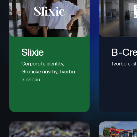
Slixie
B-Cre
Corporate identity
,
Tvorba e-s
Grafické návrhy
,
Tvorba
e-shopu