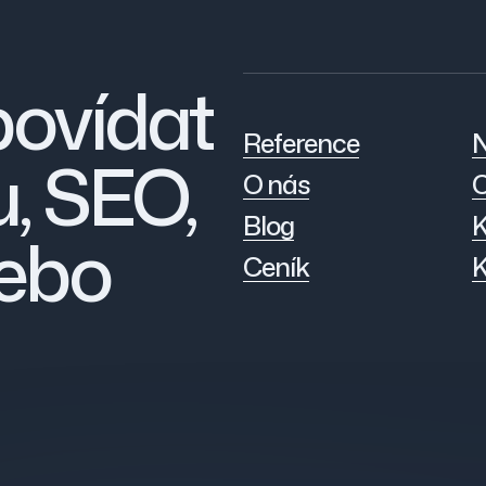
povídat
Reference
N
, SEO,
O nás
C
Blog
K
ebo
Ceník
K