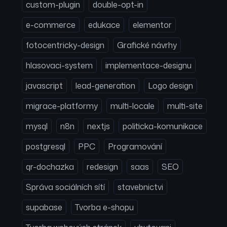
custom-plugin
double-opt-in
e-commerce
edukace
elementor
fotocentricky-design
Grafické návrhy
hlasovaci-system
implementace-designu
javascript
lead-generation
Logo design
migrace-platformy
multi-locale
multi-site
mysql
n8n
nextjs
politicka-komunikace
postgresql
PPC
Programování
qr-dochazka
redesign
saas
SEO
Správa sociálních sítí
stavebnictvi
supabase
Tvorba e-shopu