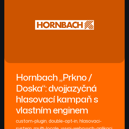
Hornbach „Prkno /
Doska“: dvojjazyčná
hlasovací kampaň s
vlastním enginem
custom-plugin
,
double-opt-in
,
hlasovaci-
system
,
multi-locale
,
vyvoj-webovych-aplikaci
,