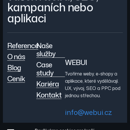
kampaních nebo
aplikaci
Reference
Naše
služby
O nás
WEBUI
Case
Blog
study
Tvoříme weby, e-shopy a
Ceník
aplikace, které vydělávají.
Kariéra
UX, vývoj, SEO a PPC pod
Kontakt
jednou střechou.
info@webui.cz