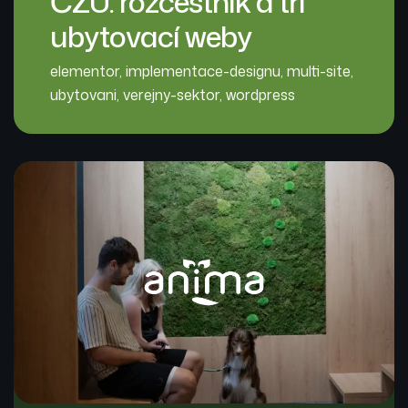
ČZÚ: rozcestník a tři
ubytovací weby
elementor
,
implementace-designu
,
multi-site
,
ubytovani
,
verejny-sektor
,
wordpress