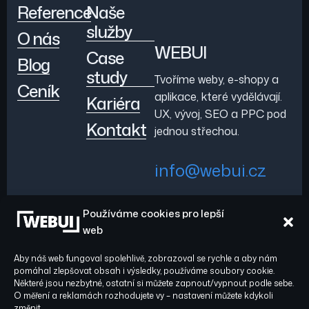
Reference
Naše
služby
O nás
WEBUI
Case
Blog
study
Tvoříme weby, e-shopy a
Ceník
aplikace, které vydělávají.
Kariéra
UX, vývoj, SEO a PPC pod
Kontakt
jednou střechou.
info@webui.cz
Používáme cookies pro lepší
+420 778 029 782
web
Aby náš web fungoval spolehlivě, zobrazoval se rychle a aby nám
pomáhal zlepšovat obsah i výsledky, používáme soubory cookie.
Některé jsou nezbytné, ostatní si můžete zapnout/vypnout podle sebe.
O měření a reklamách rozhodujete vy – nastavení můžete kdykoli
Sledujte nás:
© 2026 WEBUI. Všechna
změnit.