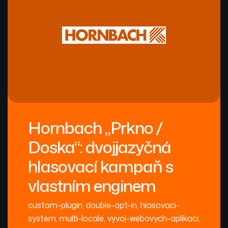
Hornbach „Prkno /
Doska“: dvojjazyčná
hlasovací kampaň s
vlastním enginem
custom-plugin
,
double-opt-in
,
hlasovaci-
system
,
multi-locale
,
vyvoj-webovych-aplikaci
,