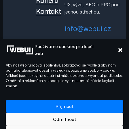
Kariéra
UX, vývoj, SEO a PPC pod
Kontakt
jednou střechou.
info@webui.cz
Používáme cookies pro lepší
+420 778 029 782
web
Aby náš web fungoval spolehlivě, zobrazoval se rychle a aby nám
pomáhal zlepšovat obsah i výsledky, používáme soubory cookie.
Některé jsou nezbytné, ostatní si můžete zapnout/vypnout podle sebe.
O měření a reklamách rozhodujete vy – nastavení můžete kdykoli
Sledujte nás:
© 2026 WEBUI. Všechna
změnit.
práva vyhrazena.
Facebook
Instagram
Příjmout
Odmítnout
Ochrana osobních údajů
Zásady cookies