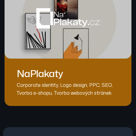
NaPlakaty
Corporate identity
,
Logo design
,
PPC
,
SEO
,
Tvorba e-shopu
,
Tvorba webových stránek