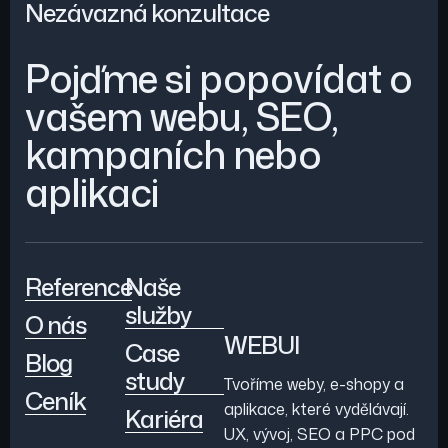
Nezávazná konzultace
Pojďme si popovídat o
vašem webu, SEO,
kampaních nebo
aplikaci
Reference
Naše
služby
O nás
WEBUI
Case
Blog
study
Tvoříme weby, e-shopy a
Ceník
aplikace, které vydělávají.
Kariéra
UX, vývoj, SEO a PPC pod