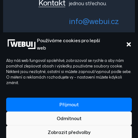
Kontakt
jednou střechou.
info@webui.cz
Používáme cookies pro lepší
+420 778 029 782
web
Aby náš web fungoval spolehlivě, zobrazoval se rychle a aby nám
pomáhal zlepšovat obsah i výsledky, používáme soubory cookie.
Některé jsou nezbytné, ostatní si můžete zapnout/vypnout podle sebe.
O měření a reklamách rozhodujete vy – nastavení můžete kdykoli
Sledujte nás:
© 2026 WEBUI. Všechna
změnit.
práva vyhrazena.
Facebook
Instagram
Příjmout
Odmítnout
Ochrana osobních údajů
Zásady cookies
Obchodní podmínky
Zobrazit předvolby