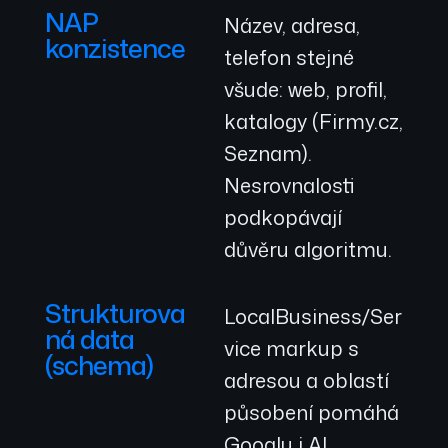
NAP
Název, adresa,
konzistence
telefon stejné
všude: web, profil,
katalogy (Firmy.cz,
Seznam).
Nesrovnalosti
podkopávají
důvěru algoritmu.
Strukturova
LocalBusiness/Ser
ná data
vice markup s
(schema)
adresou a oblastí
působení pomáhá
Googlu i AI