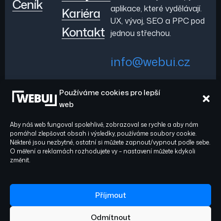
Ceník
aplikace, které vydělávají.
Kariéra
UX, vývoj, SEO a PPC pod
Kontakt
jednou střechou.
info@webui.cz
Používáme cookies pro lepší
+420 778 029 782
web
Aby náš web fungoval spolehlivě, zobrazoval se rychle a aby nám
pomáhal zlepšovat obsah i výsledky, používáme soubory cookie.
Některé jsou nezbytné, ostatní si můžete zapnout/vypnout podle sebe.
O měření a reklamách rozhodujete vy – nastavení můžete kdykoli
Sledujte nás:
© 2026 WEBUI. Všechna
změnit.
práva vyhrazena.
Facebook
Instagram
Příjmout
Odmítnout