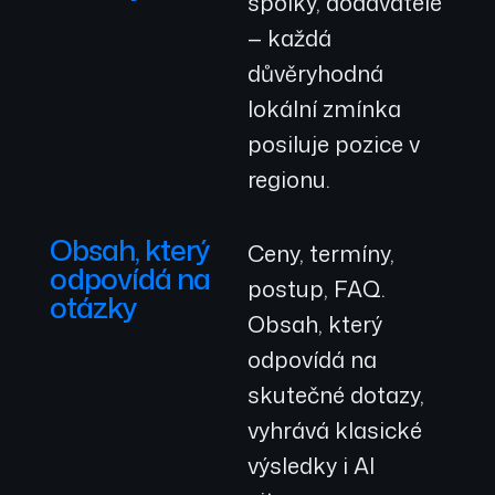
spolky, dodavatelé
— každá
důvěryhodná
lokální zmínka
posiluje pozice v
regionu.
Obsah, který
Ceny, termíny,
odpovídá na
postup, FAQ.
otázky
Obsah, který
odpovídá na
skutečné dotazy,
vyhrává klasické
výsledky i AI