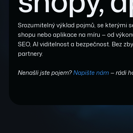
shopy, a
Srozumitelný výklad pojmů, se kterými se
shopu nebo aplikace na míru — od výkonu
SEO, AI viditelnost a bezpečnost. Bez zby
partnery.
Nenašli jste pojem?
Napište nám
— rádi h