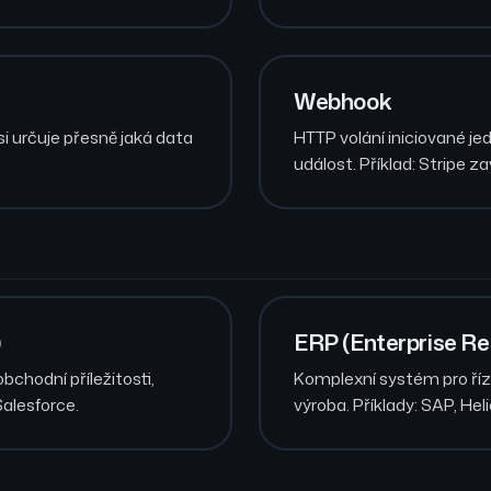
Webhook
si určuje přesně jaká data
HTTP volání iniciované 
událost. Příklad: Stripe 
)
ERP (Enterprise Re
chodní příležitosti,
Komplexní systém pro říze
Salesforce.
výroba. Příklady: SAP, He