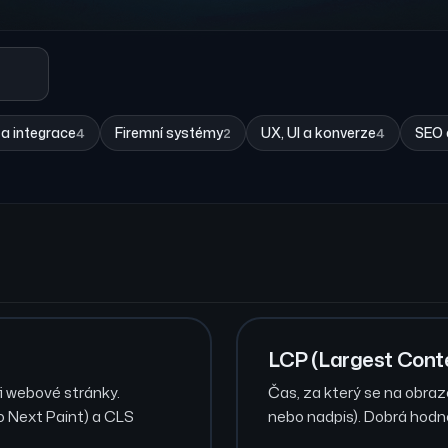
 a integrace
Firemní systémy
UX, UI a konverze
SEO a
4
2
4
LCP (Largest Conte
i webové stránky.
Čas, za který se na obrazo
to Next Paint) a CLS
nebo nadpis). Dobrá hodno