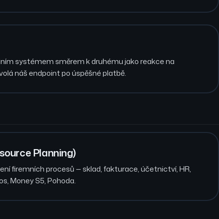
jedním systémem směrem k druhému jako reakce na
zavolá náš endpoint po úspěšné platbě.
source Planning)
ní firemních procesů — sklad, fakturace, účetnictví, HR,
lios, Money S5, Pohoda.