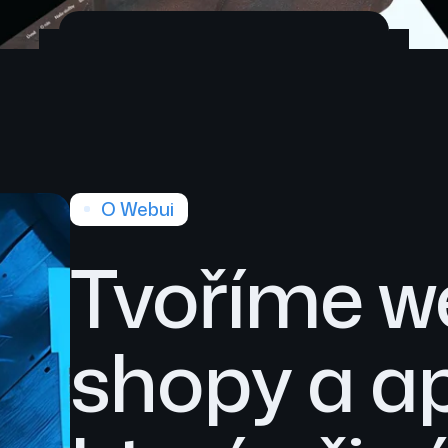
O Webui
Tvoříme we
shopy a ap