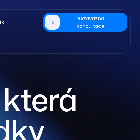
Nezávazná
ík
konzultace
, která
edky