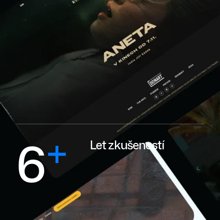
+
6
Let zkušeností