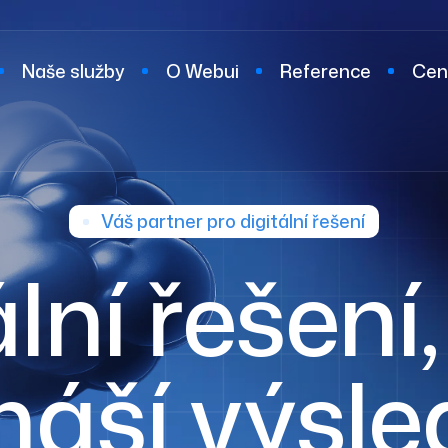
Naše služby
O Webui
Reference
Cen
t
Váš partner pro digitální řešení
lní řešení
náší výsl