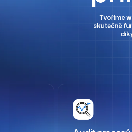
Tvoříme we
skutečně fun
dík