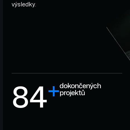
výsledky.
+
84
dokončených
projektů