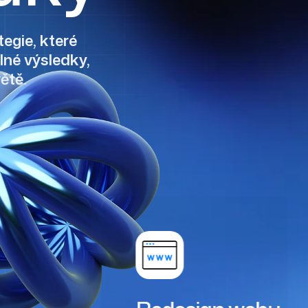
egie, které
lné výsledky,
ětě.