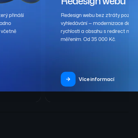
Redesign webu
erý přináší
Redesign webu bez ztráty pozic v
nadno
vyhledávání — modernizace design
 včetně
rychlosti a obsahu s redirect map
měřením. Od 35 000 Kč.
Více informací