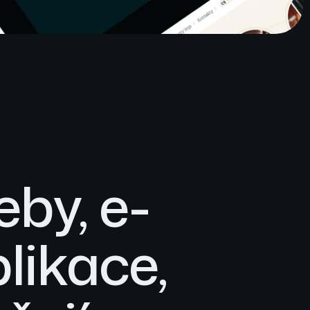
by, e-
likace,