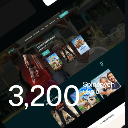
+
3,200
Splněných
úkolů