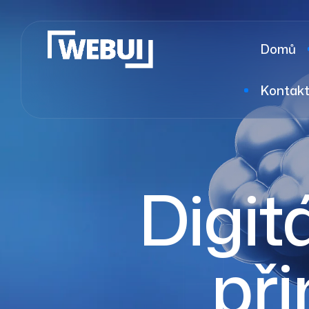
Domů
Kontak
Digitá
při