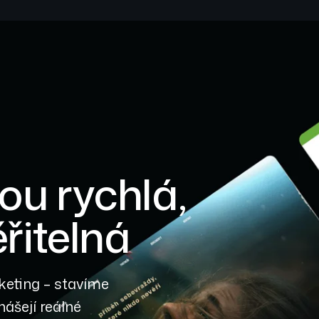
sou rychlá,
řitelná
keting – stavíme
inášejí reálné