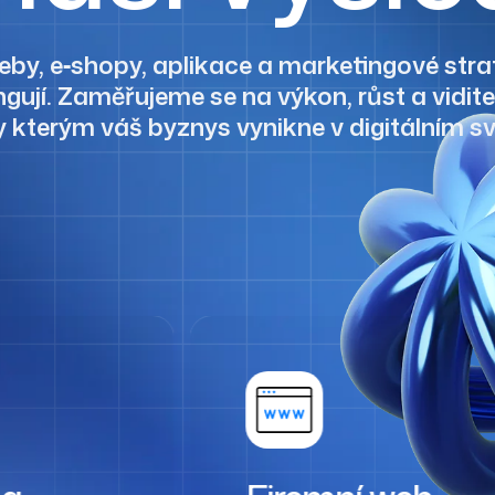
by, e‑shopy, aplikace a marketingové strat
gují. Zaměřujeme se na výkon, růst a vidite
y kterým váš byznys vynikne v digitálním sv