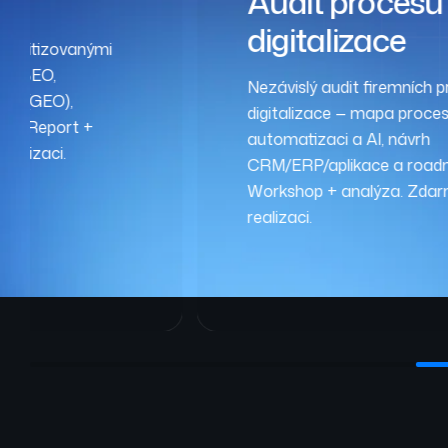
Audit procesů
digitalizace
prioritizovanými
ké SEO,
Nezávislý audit firemních 
vání (GEO),
digitalizace — mapa procesů,
ost. Report +
automatizaci a AI, návrh
ealizaci.
CRM/ERP/aplikace a road
Workshop + analýza. Zdar
realizaci.