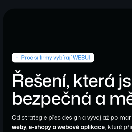
Proč si firmy vybírají WEBUI
Řešení, která j
bezpečná a mě
Od strategie přes design a vývoj až po mar
weby, e-shopy a webové aplikace
, které př