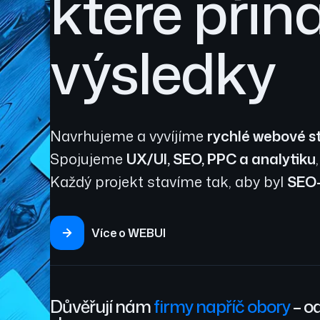
které přiná
výsledky
Navrhujeme a vyvíjíme
rychlé webové s
Spojujeme
UX/UI, SEO, PPC a analytiku
Každý projekt stavíme tak, aby byl
SEO
Více o WEBUI
Důvěřují nám
firmy napříč obory
– od