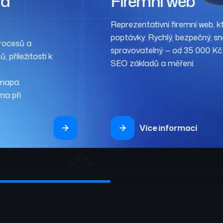
 a
Firemní web
Reprezentativní firemní web, kt
poptávky. Rychlý, bezpečný, s
procesů a
spravovatelný — od 35 000 Kč
 příležitosti k
SEO základů a měření.
mapa.
ma při
Více informací
Více informací