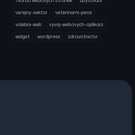
Tvorba webových stránek
ubytovani
verejny-sektor
veterinarni-pece
volebni-web
vyvoj-webovych-aplikaci
widget
wordpress
zdravotnictvi