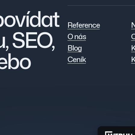
povídat
Reference
N
, SEO,
O nás
C
Blog
K
ebo
Ceník
K