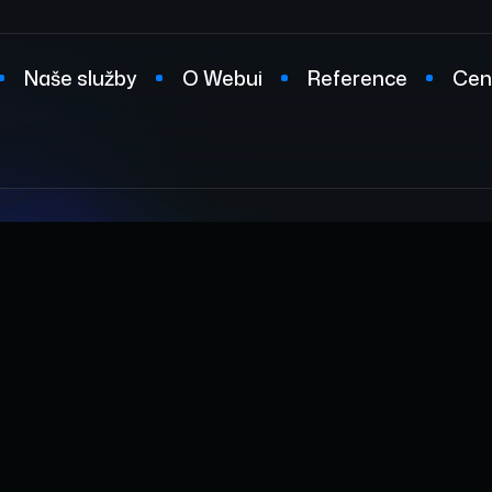
Naše služby
O Webui
Reference
Cen
t