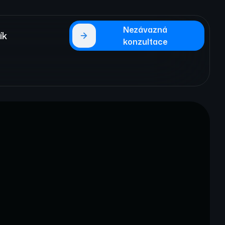
Nezávazná
ík
konzultace