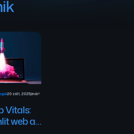
nik
ogie
20 září, 2025
jindrich.skalnik
 Vitals:
lit web a
ce