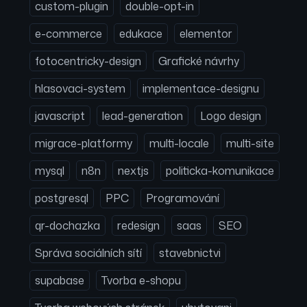
custom-plugin
double-opt-in
e-commerce
edukace
elementor
fotocentricky-design
Grafické návrhy
hlasovaci-system
implementace-designu
javascript
lead-generation
Logo design
migrace-platformy
multi-locale
multi-site
mysql
n8n
nextjs
politicka-komunikace
postgresql
PPC
Programování
qr-dochazka
redesign
saas
SEO
Správa sociálních sítí
stavebnictvi
supabase
Tvorba e-shopu