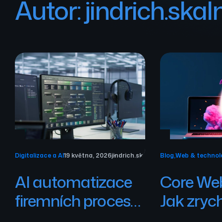
Autor:
jindrich.skal
Digitalizace a AI
19 května, 2026
jindrich.skalnik
Blog
,
Web & technol
AI automatizace
Core Web
firemních procesů:
Jak zrych
jak začít a kde
získat ví