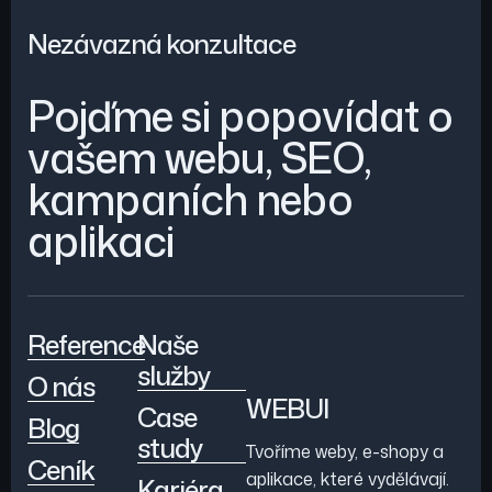
Nezávazná konzultace
Pojďme si popovídat o
vašem webu, SEO,
kampaních nebo
aplikaci
Reference
Naše
služby
O nás
WEBUI
Case
Blog
study
Tvoříme weby, e-shopy a
Ceník
aplikace, které vydělávají.
Kariéra