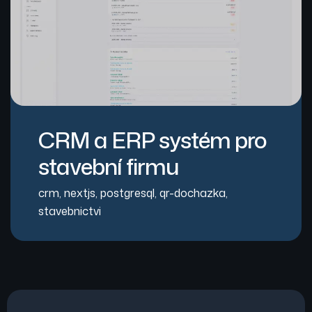
CRM a ERP systém pro
stavební firmu
crm
,
nextjs
,
postgresql
,
qr-dochazka
,
stavebnictvi