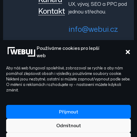
UX, vývoj, SEO a PPC pod
Kontakt
jednou střechou.
info@webui.cz
Používáme cookies pro lepší
+420 778 029 782
web
Aby náš web fungoval spolehlivě, zobrazoval se rychle a aby nám
pomáhal zlepšovat obsah i výsledky, používáme soubory cookie.
Některé jsou nezbytné, ostatní si můžete zapnout/vypnout podle sebe.
O měření a reklamách rozhodujete vy – nastavení můžete kdykoli
Sledujte nás:
© 2026 WEBUI. Všechna
změnit.
práva vyhrazena.
Facebook
Instagram
Příjmout
Odmítnout
Ochrana osobních údajů
Zásady cookies