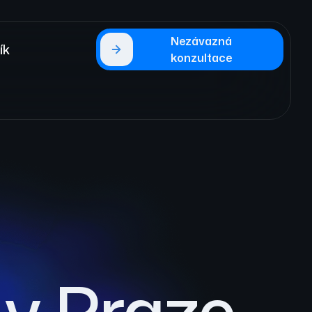
Nezávazná
ík
konzultace
 v Praze