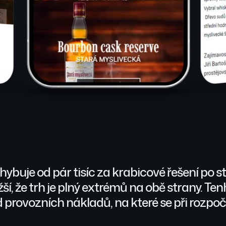
buje od pár tisíc za krabicové řešení po sta
žší, že trh je plný extrémů na obě strany. T
d provozních nákladů, na které se při rozp