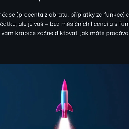
í v čase (procenta z obratu, příplatky za funkce
ačátku, ale je váš — bez měsíčních licencí a s f
 vám krabice začne diktovat, jak máte prodáva