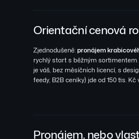
Orientační cenová r
Zjednodušeně:
pronájem krabicovéh
rychlý start s běžným sortimentem
je váš, bez měsíčních licencí, s de
feedy, B2B ceníky) jde od 150 tis. Kč
Pronájem, nebo vlas