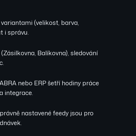
variantami (velikost, barva,
t i správu.
 (Zásilkovna, Balíkovna), sledování
c.
BRA nebo ERP šetří hodiny práce
a integrace.
právně nastavené feedy jsou pro
ednávek.