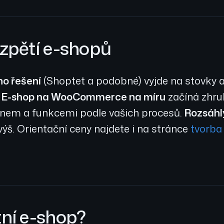
ozpětí e-shopů
o řešení
(Shoptet a podobné) vyjde na stovky až
.
E-shop na WooCommerce na míru
začíná zhrub
signem a funkcemi podle vašich procesů.
Rozsáhl
 výš. Orientační ceny najdete i na stránce
tvorba
tní e-shop?