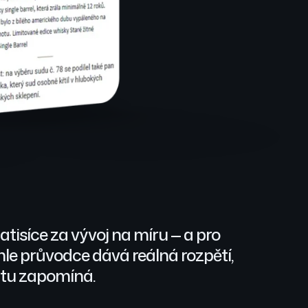
tisíce za vývoj na míru — a pro
enhle průvodce dává reálná rozpětí,
očtu zapomíná.