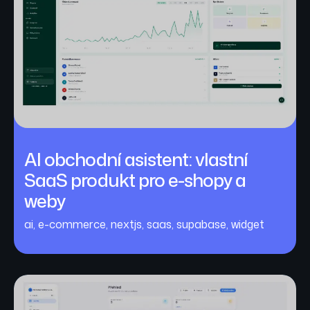
AI obchodní asistent: vlastní
SaaS produkt pro e-shopy a
weby
ai
,
e-commerce
,
nextjs
,
saas
,
supabase
,
widget