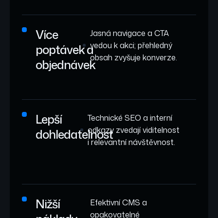
Více
Jasná navigace a CTA
vedou k akci; přehledný
poptávek a
obsah zvyšuje konverze.
objednávek
Lepší
Technické SEO a interní
odkazy zvedají viditelnost
dohledatelnost
i relevantní návštěvnost.
Nižší
Efektivní CMS a
opakovatelné