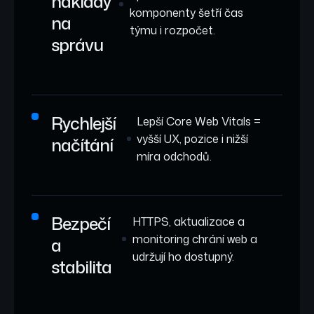
náklady
komponenty šetří čas
na
týmu i rozpočet.
správu
Rychlejší
Lepší Core Web Vitals =
vyšší UX, pozice i nižší
načítání
míra odchodů.
Bezpečí
HTTPS, aktualizace a
monitoring chrání web a
a
udržují ho dostupný.
stabilita