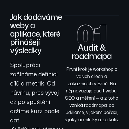
Jak dodáváme
01
weby a
aplikace, které
přinášejí
Audit &
výsledky
roadmapa
Spolupráci
První krok je workshop o
začínáme definicí
vašich cílech a
cílů a metrik. Od
zákaznících v Brně. Na
něj navazuje audit webu,
návrhu, přes vývoj
SEO a měření — a z toho
až po spuštění
vzniká roadmapa: co
držíme kurz podle
uděláme, v jakém pořadí,
dat.
s jakými milníky a za kolik.