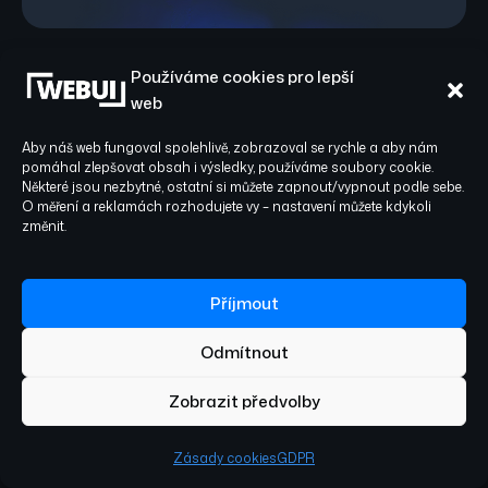
Používáme cookies pro lepší
web
Tvorba webových stránek v Brně
Aby náš web fungoval spolehlivě, zobrazoval se rychle a aby nám
— lokální kontext
pomáhal zlepšovat obsah i výsledky, používáme soubory cookie.
Některé jsou nezbytné, ostatní si můžete zapnout/vypnout podle sebe.
O měření a reklamách rozhodujete vy – nastavení můžete kdykoli
Web pro vás postavíme na míru — od
změnit.
návrhu přes obsah po spuštění a
měření.
Příjmout
Brno je druhé největší město republiky
Odmítnout
a sebevědomé centrum jižní Moravy —
Zobrazit předvolby
univerzitní město s nejsilnější IT a
technologickou scénou mimo Prahu,
Zásady cookies
GDPR