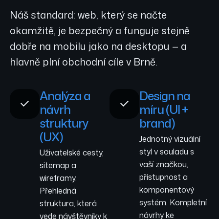
Náš standard: web, který se načte
okamžitě, je bezpečný a funguje stejně
dobře na mobilu jako na desktopu — a
hlavně plní obchodní cíle v Brně.
Analýza a
Design na
návrh
míru (UI +
struktury
brand)
(UX)
Jednotný vizuální
styl v souladu s
Uživatelské cesty,
vaší značkou,
sitemap a
přístupnost a
wireframy.
komponentový
Přehledná
systém. Kompletní
struktura, která
návrhy ke
vede návštěvníky k