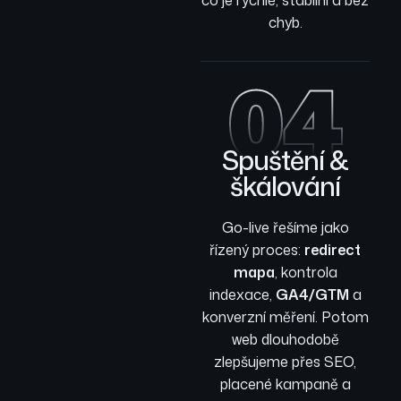
chyb.
04
Spuštění &
škálování
Go-live řešíme jako
řízený proces:
redirect
mapa
, kontrola
indexace,
GA4/GTM
a
konverzní měření. Potom
web dlouhodobě
zlepšujeme přes SEO,
placené kampaně a