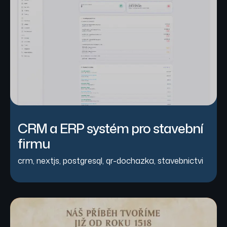
CRM a ERP systém pro stavební
firmu
crm
,
nextjs
,
postgresql
,
qr-dochazka
,
stavebnictvi