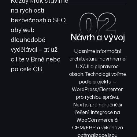
Každý krok stavíme
02
na rychlosti,
bezpečnosti a SEO,
aby web
Návrh a vývoj
dlouhodobě
vydělával – ať už
Ujasníme informační
cílíte v Brně nebo
architekturu, navrhneme
UX/UI a připravíme
po celé ČR.
obsah. Technologii volíme
podle projektu —
WordPress/Elementor
pro rychlou správu,
Next.js pro náročnější
řešení. Integrace na
WooCommerce či
CRM/ERP a výkonová
optimalizace jsou