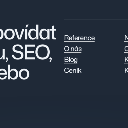
povídat
Reference
N
, SEO,
O nás
C
Blog
K
ebo
Ceník
K