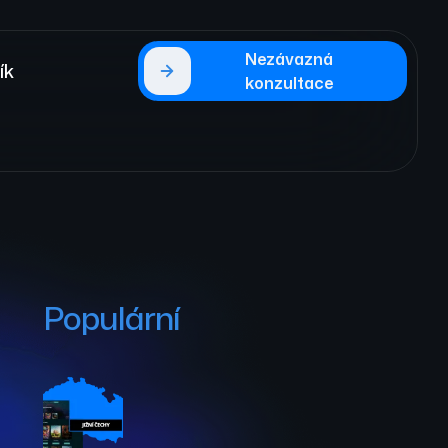
Nezávazná
ík
konzultace
Populární