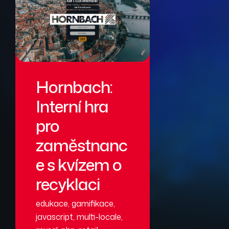
Hornbach:
Interní hra
pro
zaměstnanc
e s kvízem o
recyklaci
edukace
,
gamifikace
,
javascript
,
multi-locale
,