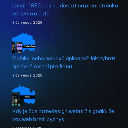
Lokální SEO: jak se dostat na první stránku
ve svém městě
7 července, 2026
Mobilní, nebo webová aplikace? Jak vybrat
správné řešení pro firmu
7 července, 2026
Kdy je čas na redesign webu: 7 signálů, že
váš web brzdí byznys