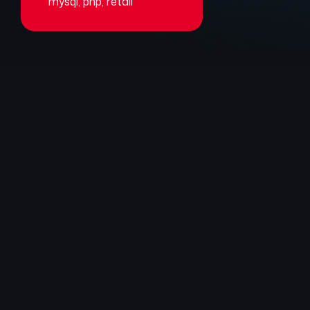
mysql
,
php
,
retail