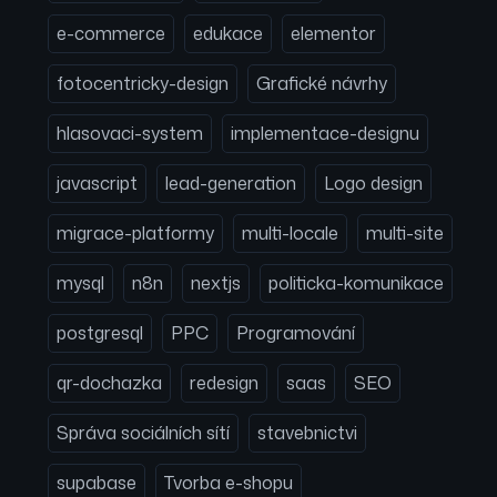
e-commerce
edukace
elementor
fotocentricky-design
Grafické návrhy
hlasovaci-system
implementace-designu
javascript
lead-generation
Logo design
migrace-platformy
multi-locale
multi-site
mysql
n8n
nextjs
politicka-komunikace
postgresql
PPC
Programování
qr-dochazka
redesign
saas
SEO
Správa sociálních sítí
stavebnictvi
supabase
Tvorba e-shopu