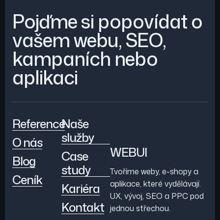
Pojďme si popovídat o
vašem webu, SEO,
kampaních nebo
aplikaci
Reference
Naše
služby
O nás
WEBUI
Case
Blog
study
Tvoříme weby, e-shopy a
Ceník
aplikace, které vydělávají.
Kariéra
UX, vývoj, SEO a PPC pod
Kontakt
jednou střechou.