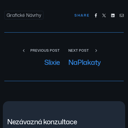
Grafické Návrhy
Facebook
Twitter
Linked
Em
SHARE
PREVIOUS POST
NEXT POST
Slixie
NaPlakaty
Nezávazná konzultace