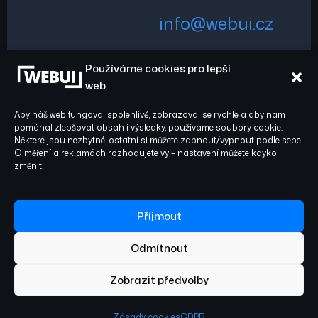
info@webui.cz
Používáme cookies pro lepší
+420 778 029 782
web
Aby náš web fungoval spolehlivě, zobrazoval se rychle a aby nám
pomáhal zlepšovat obsah i výsledky, používáme soubory cookie.
Některé jsou nezbytné, ostatní si můžete zapnout/vypnout podle sebe.
O měření a reklamách rozhodujete vy – nastavení můžete kdykoli
Sledujte nás:
© 2026 WEBUI. Všechna
změnit.
práva vyhrazena.
Facebook
Instagram
Příjmout
Odmítnout
Ochrana osobních údajů
Zásady cookies
Obchodní podmínky
Zobrazit předvolby
Zásady cookies
GDPR