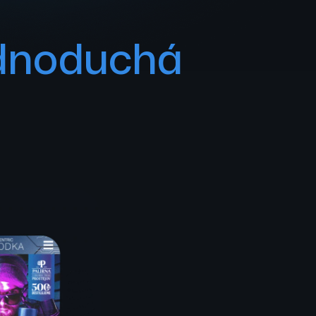
ednoduchá