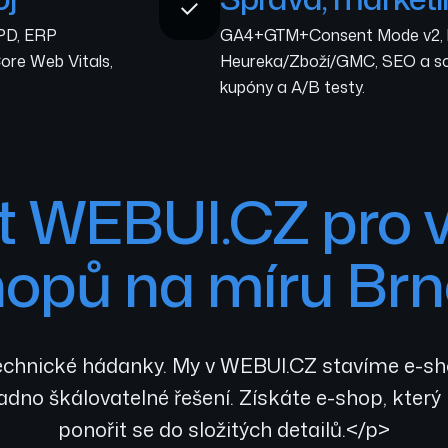
PD, ERP
GA4+GTM+Consent Mode v2, ko
ore Web Vitals,
Heureka/Zboží/GMC, SEO a sc
kupóny a A/B testy.
at WEBUI.CZ pro v
hopů na míru Brn
chnické hádanky. My v WEBUI.CZ stavíme e-shop
dno škálovatelné řešení. Získáte e-shop, který 
ponořit se do složitých detailů.</p>