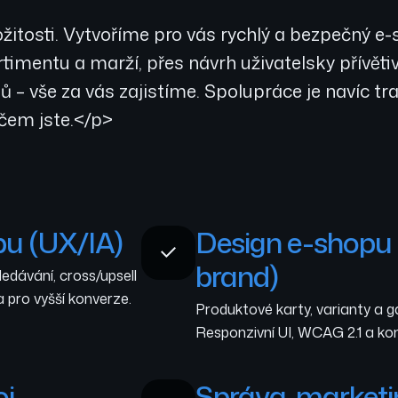
žitosti. Vytvoříme pro vás rychlý a bezpečný e-
timentu a marží, přes návrh uživatelsky přívět
– vše za vás zajistíme. Spolupráce je navíc tra
 čem jste.</p>
pu (UX/IA)
Design e-shopu 
brand)
ledávání, cross/upsell
 pro vyšší konverze.
Produktové karty, varianty a ga
Responzivní UI, WCAG 2.1 a konz
oj
Správa, marketi