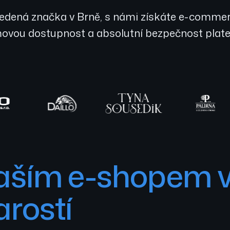
avedená značka v Brně, s námi získáte e-commer
vou dostupnost a absolutní bezpečnost plateb,
naším e-shopem v
arostí