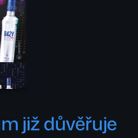
m již důvěřuje