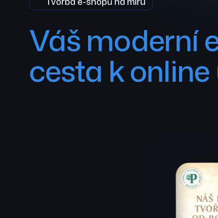
Tvorba e-shopů na míru
Váš moderní e
cesta k onlin