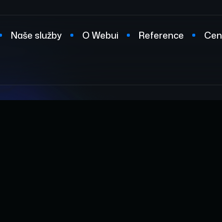
Naše služby
O Webui
Reference
Cen
t