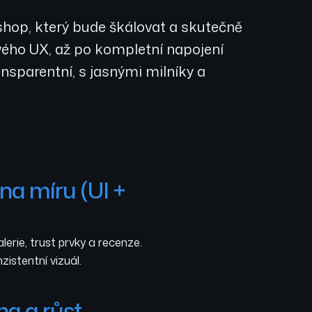
shop, který bude škálovat a skutečně
ivého UX, až po kompletní napojení
nsparentní, s jasnými milníky a
na míru (UI +
lerie, trust prvky a recenze.
istentní vizuál.
ng a růst