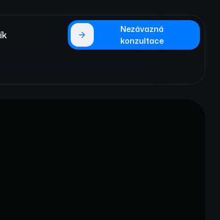
Nezávazná
ík
konzultace