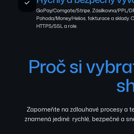
GoPay/Comgate/Stripe, Zásilkovna/PPL/D
Pohoda/Money/Helios, fakturace a sklady. C
HTTPS/SSL a role.
Proč si vybr
s
Zapomeňte na zdlouhavé procesy a te
znamená jediné: rychlé, bezpečné a sna