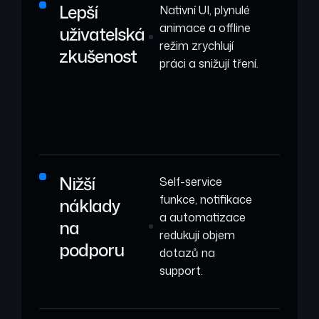
Lepší
Nativní UI, plynulé
animace a offline
uživatelská
režim zrychlují
zkušenost
práci a snižují tření.
Nižší
Self-service
funkce, notifikace
náklady
a automatizace
na
redukují objem
podporu
dotazů na
support.