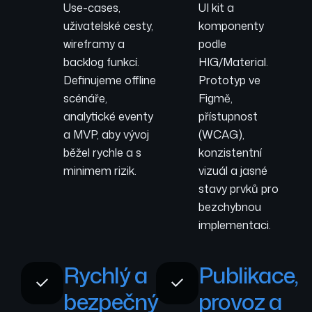
Use-cases,
UI kit a
uživatelské cesty,
komponenty
wireframy a
podle
backlog funkcí.
HIG/Material.
Definujeme offline
Prototyp ve
scénáře,
Figmě,
analytické eventy
přístupnost
a MVP, aby vývoj
(WCAG),
běžel rychle a s
konzistentní
minimem rizik.
vizuál a jasné
stavy prvků pro
bezchybnou
implementaci.
Rychlý a
Publikace,
bezpečný
provoz a