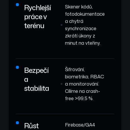
Rychlejší
Skener kódů,
fotodokumentace
práce v
a chytrá
terénu
synchronizace
zkrátí úkony z
minut na vteřiny.
Bezpečí
Šifrování,
biometrika, RBAC
a
a monitorování.
stabilita
Cílíme na crash-
free >99,5 %.
Růst
Firebase/GA4