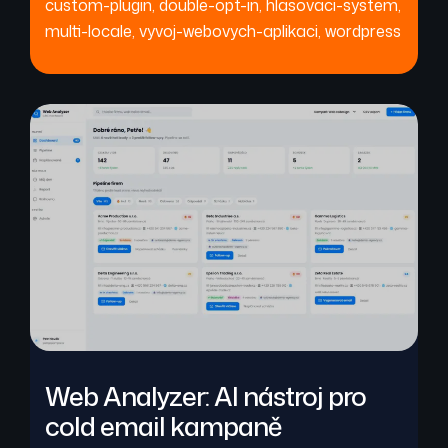
custom-plugin
,
double-opt-in
,
hlasovaci-system
,
multi-locale
,
vyvoj-webovych-aplikaci
,
wordpress
Web Analyzer: AI nástroj pro
cold email kampaně