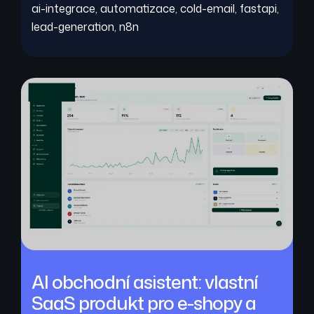
ai-integrace
,
automatizace
,
cold-email
,
fastapi
,
lead-generation
,
n8n
AI obchodní asistent: vlastní
SaaS produkt pro e-shopy a