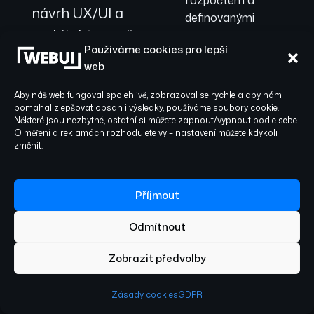
rozpočtem a
návrh UX/UI a
definovanými
architekturu až po
odpovědnostmi, takže
Používáme cookies pro lepší
přesně víte, co a kdy od
samotnou
web
nás obdržíte. Tímto
publikaci a
přístupem eliminujeme
Aby náš web fungoval spolehlivě, zobrazoval se rychle a aby nám
strategii růstu.
nejistotu, která často
pomáhal zlepšovat obsah i výsledky, používáme soubory cookie.
Některé jsou nezbytné, ostatní si můžete zapnout/vypnout podle sebe.
Každý krok je
provází projekty u méně
O měření a reklamách rozhodujete vy – nastavení můžete kdykoli
zkušených dodavatelů v
pečlivě postaven
změnit.
Českém Těšíně.
na datech,
maximální
02
Příjmout
bezpečnosti a
Odmítnout
rychlých iteracích.
Cílem je, aby vaše
Zobrazit předvolby
Návrh
produktu &
aplikace skutečně
Zásady cookies
GDPR
vývoj: Od vize
zjednodušila