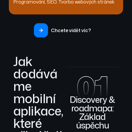
Programování
,
SEO
,
Tvorba webových stránek
Chcete vidět víc?
Jak
dodává
01
me
mobilní
Discovery &
aplikace,
roadmapa:
Základ
které
úspěchu