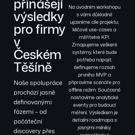
přinášejí
Na úvodním workshopu
výsledky
s vámi důkladně
ujasníme cíle projektu,
pro firmy
klíčové use-cases a
v
měřitelné KPI.
Zmapujeme veškeré
Českém
systémy, které bude
potřeba napojit,
Těšíně
definujeme rozsah
prvního MVP a
Naše spolupráce
připravíme scénáře pro
offline režim. Současně
prochází jasně
nastavíme analytické
definovanými
eventy pro budoucí
fázemi – od
měření. Výsledkem je
detailní roadmapa s
počáteční
jasnými milníky,
discovery přes