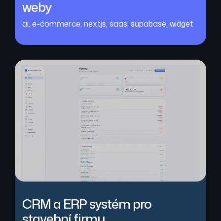
weby
ai
,
e-commerce
,
nextjs
,
saas
,
supabase
,
widget
CRM a ERP systém pro
stavební firmu