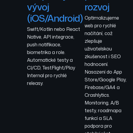
vývoj
rozvoj
(iOS/Android)
Optimalizujeme
web pro rychlé
Swift/Kotlin nebo React
načítání, což
Native, API integrace,
zlepšuje
push notifikace,
uživatelskou
biometrika a role.
zkušenost i SEO
Automatické testy a
hodnocení.
CI/CD, TestFlight/Play
Nasazení do App
Internal pro rychlé
Store/Google Play,
releasy.
Firebase/GA4 a
Crashlytics.
Monitoring, A/B
testy, roadmapa
funkcí a SLA
podpora pro