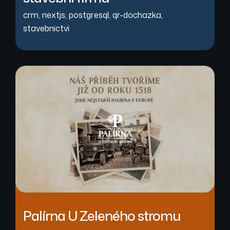
crm
,
nextjs
,
postgresql
,
qr-dochazka
,
stavebnictvi
Palírna U Zeleného stromu