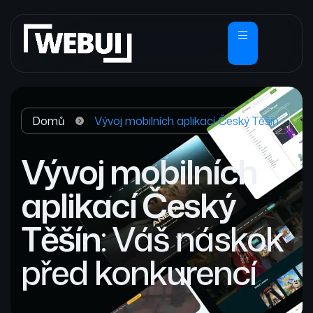
Domů
Vývoj mobilních aplikací Český Těšín
Vývoj mobilních
aplikací Český
Těšín
: Váš náskok
před konkurencí