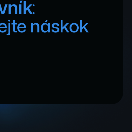
vník
:
ejte náskok