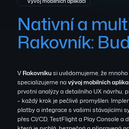
Vývoj mobilních aplikací
Nativní a mult
Rakovník: Bu
V
Rakovníku
si uvědomujeme, že mnoho lo
specializujeme na
vývoj mobilních aplika
prvotní analýzy a detailního UX návrhu, p
– každý krok je pečlivě promyšlen. Implem
platby a integrace s vašimi stávajícími
přes CI/CD, TestFlight a Play Console a
která je rychlá, bezpečná a připravená 