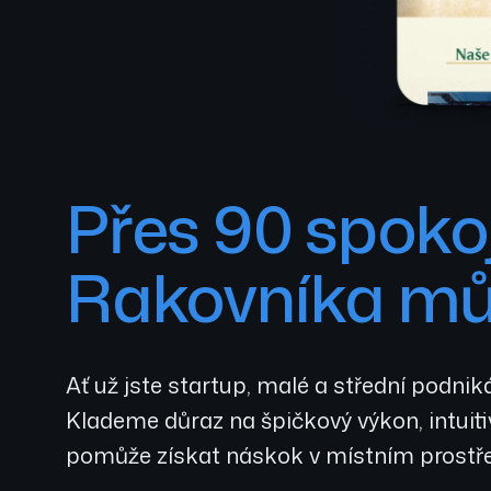
Přes 90 spokoj
Rakovníka můž
Ať už jste startup, malé a střední podnik
Klademe důraz na špičkový výkon, intuit
pomůže získat náskok v místním prostře