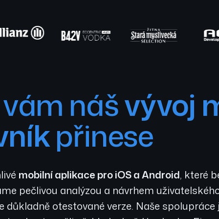
ré vám náš
vývoj 
vník
přinese
livé
mobilní aplikace pro iOS a Android
, které 
áme pečlivou analýzou a návrhem uživatelského
 důkladně otestované verze. Naše spolupráce je