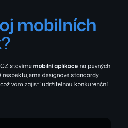
oj mobilních
k
?
I.CZ stavíme
mobilní aplikace
na pevných
ě respektujeme designové standardy
 což vám zajistí udržitelnou konkurenční