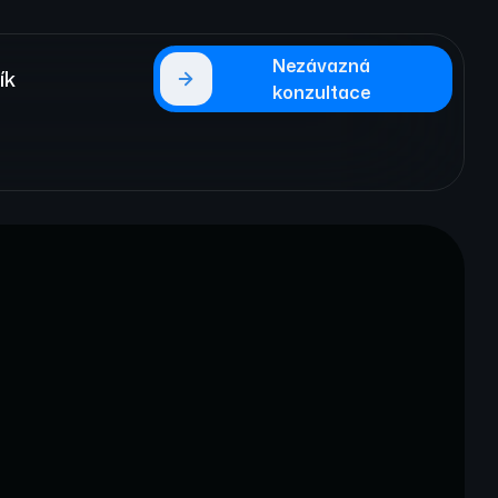
Nezávazná
ík
konzultace