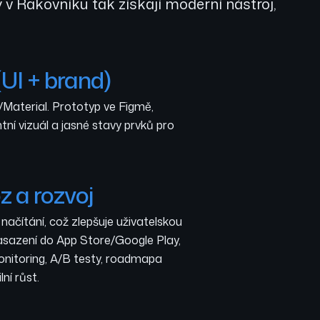
 v Rakovníku tak získají moderní nástroj,
UI + brand)
/Material. Prototyp ve Figmě,
ní vizuál a jasné stavy prvků pro
z a rozvoj
načítání, což zlepšuje uživatelskou
asazení do App Store/Google Play,
onitoring, A/B testy, roadmapa
ní růst.