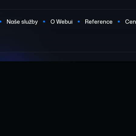
Naše služby
O Webui
Reference
Cen
t