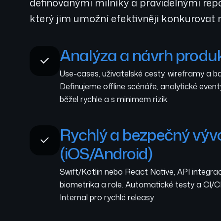
definovanými milníky a pravidelnými repo
který jim umožní efektivněji konkurovat n
Analýza a návrh produ
Use-cases, uživatelské cesty, wireframy a ba
Definujeme offline scénáře, analytické event
běžel rychle a s minimem rizik.
Rychlý a bezpečný výv
(iOS/Android)
Swift/Kotlin nebo React Native, API integrac
biometrika a role. Automatické testy a CI/CD
Internal pro rychlé releasy.