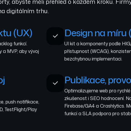
rty, abyste měli přehled o každém kroku. Firmy
a digitálním trhu.
ktu (UX)
Design na míru (
cklog funkcí.
UI kit a komponenty podle HIG
y a MVP, aby vývoj
přístupnost (WCAG), konzistent
bezchybnou implementaci.
oj
Publikace, provo
Optimalizujeme web pro rychlé 
zkušenost i SEO hodnocení. N
e, push notifikace,
Firebase/GA4 a Crashlytics. M
, TestFlight/Play
funkcí a SLA podpora pro stabil