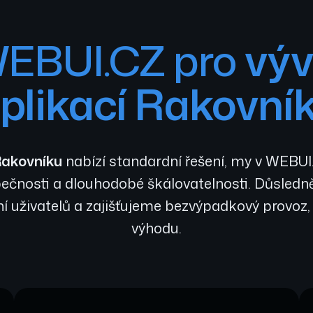
 WEBUI.CZ pro
výv
plikací Rakovní
Rakovníku
nabízí standardní řešení, my v WEBU
ečnosti a dlouhodobé škálovatelnosti. Důsledn
í uživatelů a zajišťujeme bezvýpadkový provoz,
výhodu.