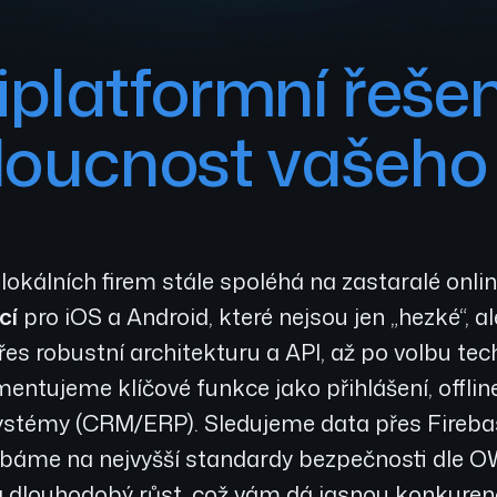
iplatformní řešen
doucnost vašeho
kálních firem stále spoléhá na zastaralé onlin
cí
pro iOS a Android, které nejsou jen „hezké“, a
řes robustní architekturu a API, až po volbu tec
entujeme klíčové funkce jako přihlášení, offline
 systémy (CRM/ERP). Sledujeme data přes Fireb
 dbáme na nejvyšší standardy bezpečnosti dle 
na dlouhodobý růst, což vám dá jasnou konkuren