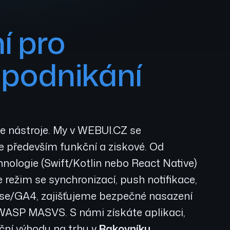
í pro
 podnikání
e nástroje. My v WEBUI.CZ se
le především funkční a ziskové. Od
hnologie (Swift/Kotlin nebo React Native)
 režim se synchronizací, push notifikace,
ase/GA4, zajišťujeme bezpečné nasazení
OWASP MASVS. S námi získáte aplikaci,
ční výhodu na trhu v
Rakovníku
.