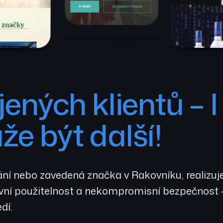
ených klientů – I
e být další!
ání nebo zavedená značka v Rakovníku, realizuje
ivní použitelnost a nekompromisní bezpečnost –
dí.