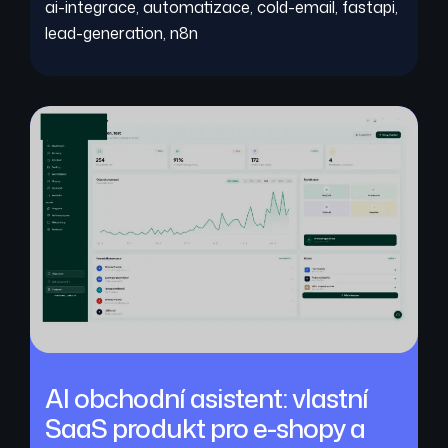
ai-integrace
,
automatizace
,
cold-email
,
fastapi
,
lead-generation
,
n8n
AI obchodní asistent: vlastní
SaaS produkt pro e-shopy a