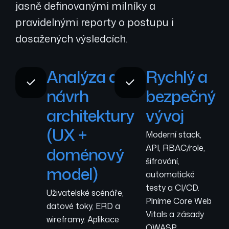
jasně definovanými milníky a
pravidelnými reporty o postupu i
dosažených výsledcích.
Analýza a
Rychlý a
návrh
bezpečný
architektury
vývoj
(UX +
Moderní stack,
API, RBAC/role,
doménový
šifrování,
model)
automatické
testy a CI/CD.
Uživatelské scénáře,
Plníme Core Web
datové toky, ERD a
Vitals a zásady
wireframy. Aplikace
OWASP.