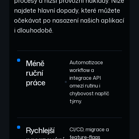
procesy a nižší provozní náklady. Níže
najdete hlavní dopady, které můžete
očekávat po nasazení našich aplikací
i dlouhodobě.
Méně
Automatizace
workflow a
ruční
integrace API
práce
omezí rutinu i
chybovost napříč
týmy.
Rychlejší
CI/CD, migrace a
feature-flags