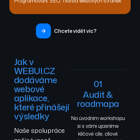
Programování
,
SEO
,
Tvorba webových stránek
Chcete vidět víc?
Jak v
WEBUI.CZ
dodáváme
01
webové
Audit &
aplikace,
roadmapa
které přinášejí
výsledky
Na úvodním workshopu
si s vámi ujasníme
Naše spolupráce
klíčové cíle, cílové