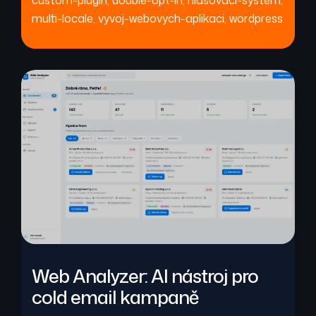
custom-plugin
,
double-opt-in
,
hlasovaci-system
,
multi-locale
,
vyvoj-webovych-aplikaci
,
wordpress
Web Analyzer: AI nástroj pro
cold email kampaně