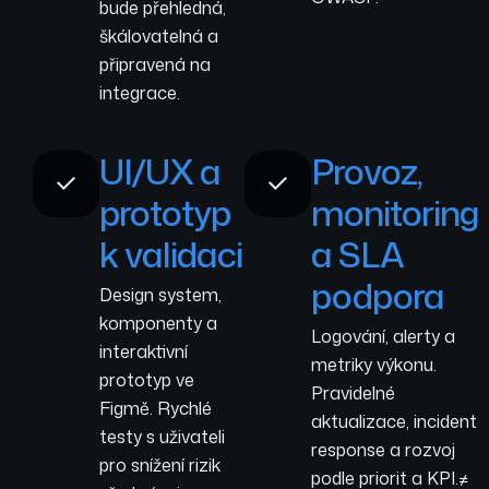
bude přehledná,
škálovatelná a
připravená na
integrace.
UI/UX a
Provoz,
prototyp
monitoring
k validaci
a SLA
podpora
Design system,
komponenty a
Logování, alerty a
interaktivní
metriky výkonu.
prototyp ve
Pravidelné
Figmě. Rychlé
aktualizace, incident
testy s uživateli
response a rozvoj
pro snížení rizik
podle priorit a KPI.≠