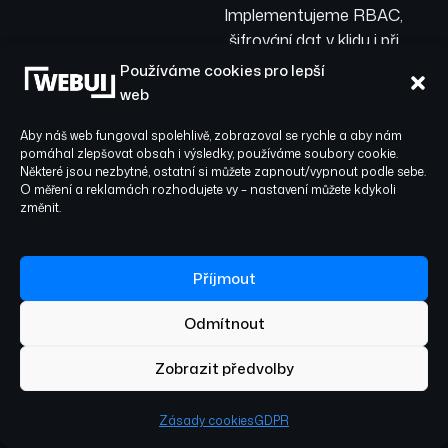
Implementujeme RBAC,
šifrování dat v klidu i při
přenosu a dodržujeme
Používáme cookies pro lepší
zásady OWASP pro
web
maximální bezpečnost.
Aby náš web fungoval spolehlivě, zobrazoval se rychle a aby nám
Finální ladění výkonu
pomáhal zlepšovat obsah i výsledky, používáme soubory cookie.
probíhá na
Některé jsou nezbytné, ostatní si můžete zapnout/vypnout podle sebe.
stagingovém prostředí
O měření a reklamách rozhodujete vy – nastavení můžete kdykoli
změnit.
a UAT (User
Acceptance Testing).
Příjmout
Odmítnout
04
Zobrazit předvolby
Nasazení,
monitoring &
Zásady cookies
GDPR
škálování