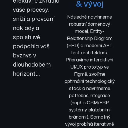
efektivně zkrátila
& vývoj
vaše procesy,
Následně navrhneme
snížila provozní
robustní doménový
náklady a
model, Entity-
spolehlivě
Relationship Diagram
podpořila váš
(ERD) a moderní API-
first architekturu.
byznys v
Připravíme interaktivní
dlouhodobém
UI/UX prototyp ve
horizontu.
Figmě, zvolíme
optimální technologický
stack a navrhneme
potřebné integrace
(např. s CRM/ERP
systémy, platebními
bránami). Samotný
vývoj probíhá iterativně