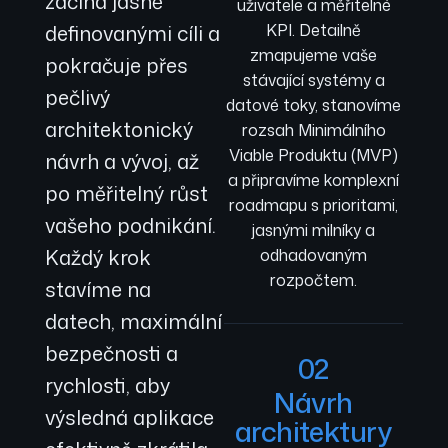
začíná jasně
uživatele a měřitelné
definovanými cíli a
KPI. Detailně
zmapujeme vaše
pokračuje přes
stávající systémy a
pečlivý
datové toky, stanovíme
architektonický
rozsah Minimálního
Viable Produktu (MVP)
návrh a vývoj, až
a připravíme komplexní
po měřitelný růst
roadmapu s prioritami,
vašeho podnikání.
jasnými milníky a
Každý krok
odhadovaným
rozpočtem.
stavíme na
datech, maximální
bezpečnosti a
02
rychlosti, aby
Návrh
výsledná aplikace
architektury