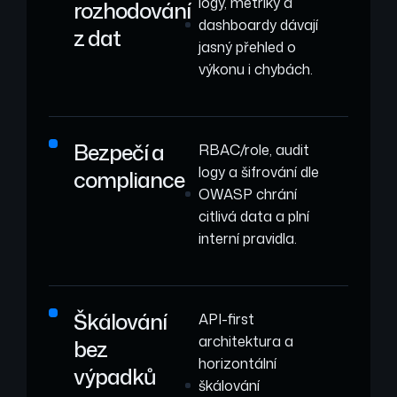
logy, metriky a
rozhodování
dashboardy dávají
z dat
jasný přehled o
výkonu i chybách.
Bezpečí a
RBAC/role, audit
logy a šifrování dle
compliance
OWASP chrání
citlivá data a plní
interní pravidla.
Škálování
API-first
architektura a
bez
horizontální
výpadků
škálování