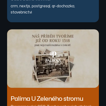
crm
,
nextjs
,
postgresql
,
qr-dochazka
,
stavebnictvi
Palírna U Zeleného stromu