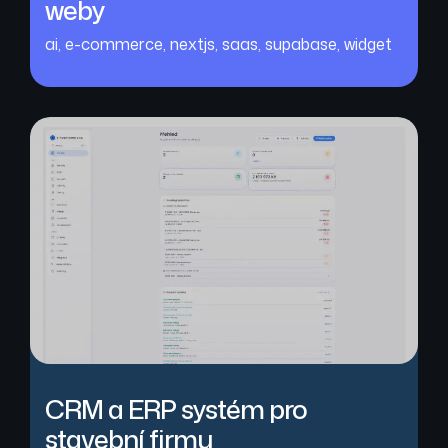
weby
ai
,
e-commerce
,
nextjs
,
saas
,
supabase
,
widget
CRM a ERP systém pro
stavební firmu