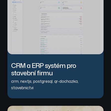
CRM a ERP systém pro
stavební firmu
crm
,
nextjs
,
postgresql
,
qr-dochazka
,
stavebnictvi