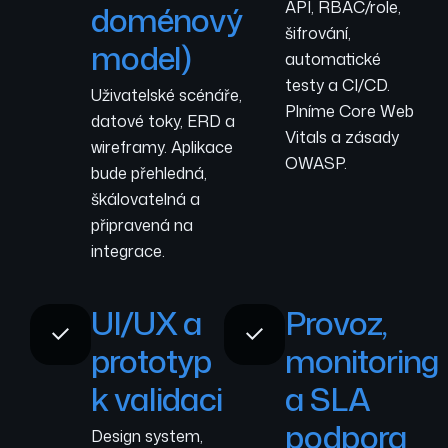
API, RBAC/role,
doménový
šifrování,
model)
automatické
testy a CI/CD.
Uživatelské scénáře,
Plníme Core Web
datové toky, ERD a
Vitals a zásady
wireframy. Aplikace
OWASP.
bude přehledná,
škálovatelná a
připravená na
integrace.
UI/UX a
Provoz,
prototyp
monitoring
k validaci
a SLA
podpora
Design system,