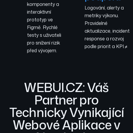
komponenty a
Logování, alerty a
interaktivní
metriky výkonu.
prototyp ve
Pravidelné
Figmě. Rychlé
aktualizace, incident
testy s uživateli
response a rozvoj
pro snížení rizik
podle priorit a KPI.≠
před vývojem.
WEBUI.CZ: Váš
Partner pro
Technicky Vynikající
Webové Aplikace v