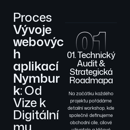
Proces
Vývoje
01
webovýc
h
01. Technický
aplikací
Audit &
Strategická
Nymbur
Roadmapa
k
: Od
Na začátku každého
Vize k
projektu pořádáme
detailní workshop, kde
Digitální
společně definujeme
mu
obchodní cíle, cílové
uživatele a klíčové