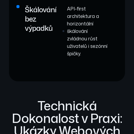
Škálování
API-first
architektura a
bez
horizontální
výpadků
škálování
zvládnou růst
uživatelů i sezónní
špičky.
Technická
Dokonalost v Praxi:
Ukázky Webových