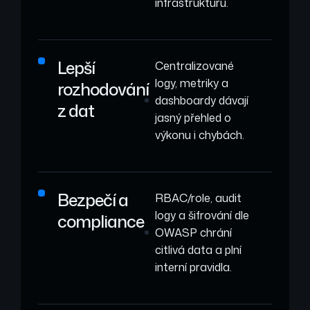
infrastrukturu.
Lepší
Centralizované
logy, metriky a
rozhodování
dashboardy dávají
z dat
jasný přehled o
výkonu i chybách.
Bezpečí a
RBAC/role, audit
logy a šifrování dle
compliance
OWASP chrání
citlivá data a plní
interní pravidla.