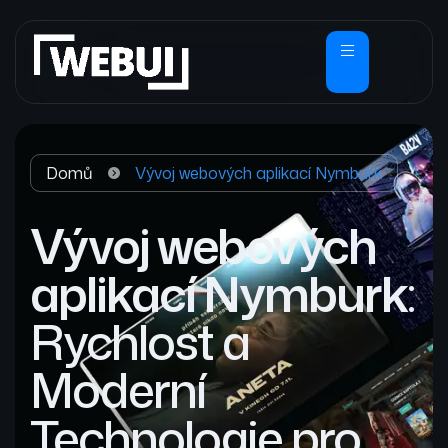
Domů
Vývoj webových aplikací Nymburk
Vývoj webových
aplikací Nymburk
:
Rychlost a
Moderní
Technologie pro