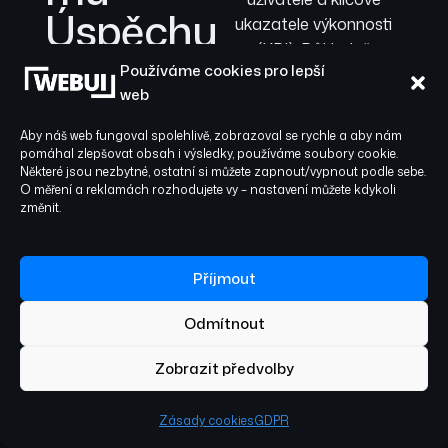
Úspěchu
ukazatele výkonnosti
(KPI). Důkladně
Používáme cookies pro lepší
zmapujeme stávající
Náš přístup k
web
systémy a datové toky,
Vývoji webových
abychom pochopili
Aby náš web fungoval spolehlivě, zobrazoval se rychle a aby nám
aplikací Nymburk
technické základy.
pomáhal zlepšovat obsah i výsledky, používáme soubory cookie.
Některé jsou nezbytné, ostatní si můžete zapnout/vypnout podle sebe.
Následně stanovíme
je systematický a
O měření a reklamách rozhodujete vy – nastavení můžete kdykoli
minimální
založený na
změnit.
životaschopný produkt
datech. Od
(MVP) a vypracujeme
stanovení jasných
strategickou
Příjmout
roadmapu, která
obchodních cílů,
Odmítnout
obsahuje jasné priority,
přes pečlivý návrh
milníky a transparentní
moderní
Zobrazit předvolby
rozpočet, připravenou
pro
Vývoj webových
architektury a
Zásady cookies
GDPR
aplikací Nymburk
.
agilní vývoj, až po