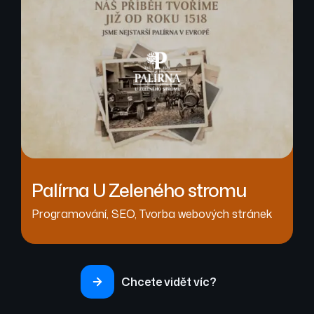
Palírna U Zeleného stromu
Programování
,
SEO
,
Tvorba webových stránek
Chcete vidět víc?