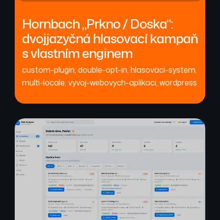
Hornbach „Prkno / Doska“:
dvojjazyčná hlasovací kampaň
s vlastním enginem
custom-plugin
,
double-opt-in
,
hlasovaci-system
,
multi-locale
,
vyvoj-webovych-aplikaci
,
wordpress