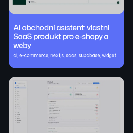
AI obchodní asistent: vlastní
SaaS produkt pro e-shopy a
weby
ai
,
e-commerce
,
nextjs
,
saas
,
supabase
,
widget