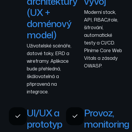
architektury
vývoj
(UX +
Moderní stack,
API, RBAC/role,
doménový
šifrování,
model)
automatické
testy a CI/CD.
Uživatelské scénáře,
Plníme Core Web
datové toky, ERD a
Vitals a zásady
wireframy. Aplikace
OWASP.
bude přehledná,
škálovatelná a
připravená na
integrace.
UI/UX a
Provoz,
prototyp
monitoring