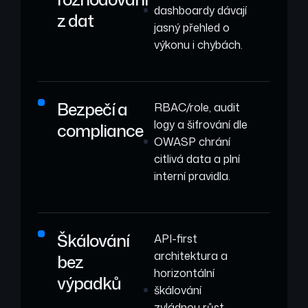
dashboardy dávají
z dat
jasný přehled o
výkonu i chybách.
Bezpečí a
RBAC/role, audit
logy a šifrování dle
compliance
OWASP chrání
citlivá data a plní
interní pravidla.
Škálování
API-first
architektura a
bez
horizontální
výpadků
škálování
zvládnou růst