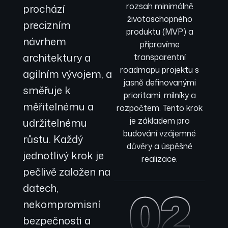
rozsah minimálně
prochází
životaschopného
precizním
produktu (MVP) a
návrhem
připravíme
architektury a
transparentní
roadmapu projektu s
agilním vývojem, a
jasně definovanými
směřuje k
prioritami, milníky a
měřitelnému a
rozpočtem. Tento krok
je základem pro
udržitelnému
budování vzájemné
růstu. Každý
důvěry a úspěšné
jednotlivý krok je
realizace.
pečlivě založen na
02
datech,
nekompromisní
bezpečnosti a