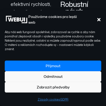
Robustní
efektivní rychlosti,
návrh
aby vaše nová
architektury
Používáme cookies pro lepší
aplikace nejen
web
& agilní vývoj
optimalizovala
Aby náš web fungoval spolehlivě, zobrazoval se rychle a aby nám
procesy a snížila
Náš tým pro vás
pomáhal zlepšovat obsah i výsledky, používáme soubory cookie.
Některé jsou nezbytné, ostatní si můžete zapnout/vypnout podle sebe.
provozní náklady,
navrhne promyšlený
O měření a reklamách rozhodujete vy – nastavení můžete kdykoli
doménový model, ERD
ale především
změnit.
a moderní API-first
spolehlivě
architekturu, která
podpořila a
zajistí budoucí
Příjmout
škálovatelnost.
posílila vaše
Odmítnout
Vytvoříme interaktivní
podnikání na
UI/UX prototyp ve
mnoho let
Zobrazit předvolby
Figmě, který si s vámi
dopředu.
projdeme, a společně
Zásady cookies
GDPR
vybereme optimální