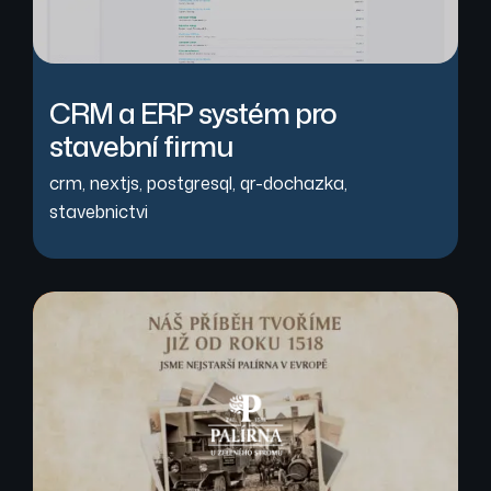
CRM a ERP systém pro
stavební firmu
crm
,
nextjs
,
postgresql
,
qr-dochazka
,
stavebnictvi