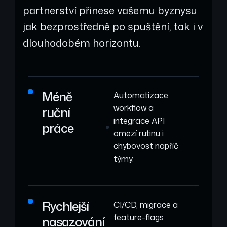
partnerství přinese vašemu byznysu
jak bezprostředně po spuštění, tak i v
dlouhodobém horizontu.
Méně
Automatizace
workflow a
ruční
integrace API
práce
omezí rutinu i
chybovost napříč
týmy.
Rychlejší
CI/CD, migrace a
feature-flags
nasazování