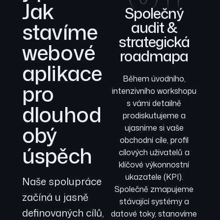
Jak
Společný
stavíme
audit &
strategická
webové
roadmapa
aplikace
Během úvodního,
pro
intenzivního workshopu
s vámi detailně
dlouhod
prodiskutujeme a
obý
ujasníme si vaše
obchodní cíle, profil
úspěch
cílových uživatelů a
klíčové výkonnostní
ukazatele (KPI).
Naše spolupráce
Společně zmapujeme
začíná u jasně
stávající systémy a
definovaných cílů,
datové toky, stanovíme