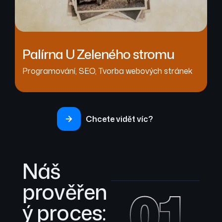
Palírna U Zeleného stromu
Programování
,
SEO
,
Tvorba webových stránek
Chcete vidět víc?
Náš
prověřen
01
ý proces: