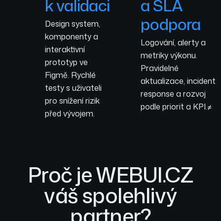
k validaci
a SLA
podpora
Design system,
komponenty a
Logování, alerty a
interaktivní
metriky výkonu.
prototyp ve
Pravidelné
Figmě. Rychlé
aktualizace, incident
testy s uživateli
response a rozvoj
pro snížení rizik
podle priorit a KPI.≠
před vývojem.
Proč je WEBUI.CZ
váš spolehlivý
partner?