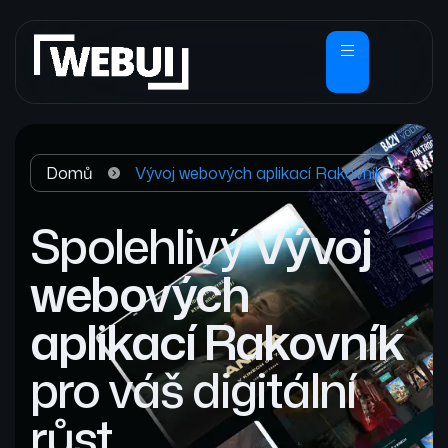
Domů
Vývoj webových aplikací Rakovník
Spolehlivý
Vývoj
webových
aplikací Rakovník
pro váš digitální
růst