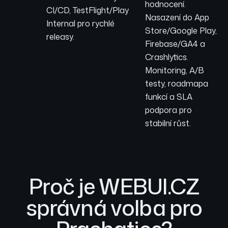
hodnocení.
CI/CD, TestFlight/Play
Nasazení do App
Internal pro rychlé
Store/Google Play,
releasy.
Firebase/GA4 a
Crashlytics.
Monitoring, A/B
testy, roadmapa
funkcí a SLA
podpora pro
stabilní růst.
Proč je WEBUI.CZ
správná volba pro