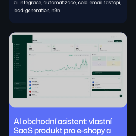
ai-integrace
,
automatizace
,
cold-email
,
fastapi
,
lead-generation
,
n8n
AI obchodní asistent: vlastní
SaaS produkt pro e-shopy a