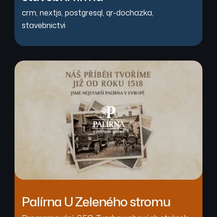
crm
,
nextjs
,
postgresql
,
qr-dochazka
,
stavebnictvi
Palírna U Zeleného stromu