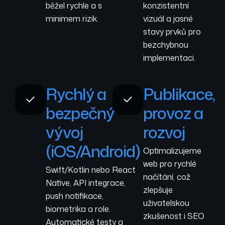
běžel rychle a s
konzistentní
minimem rizik.
vizuál a jasné
stavy prvků pro
bezchybnou
implementaci.
Rychlý a
Publikace,
bezpečný
provoz a
vývoj
rozvoj
(iOS/Android)
Optimalizujeme
web pro rychlé
Swift/Kotlin nebo React
načítání, což
Native, API integrace,
zlepšuje
push notifikace,
uživatelskou
biometrika a role.
zkušenost i SEO
Automatické testy a