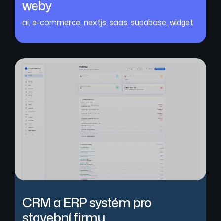
weby
ai
,
e-commerce
,
nextjs
,
saas
,
supabase
,
widget
CRM a ERP systém pro
stavební firmu