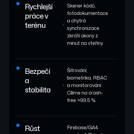
Rychlejší
Skener kódů,
fotodokumentace
práce v
a chytrá
terénu
synchronizace
zkrátí úkony z
minut na vteřiny.
Bezpečí
Šifrování,
biometrika, RBAC
a
a monitorování.
stabilita
Cílíme na crash-
free >99,5 %.
Růst
Firebase/GA4