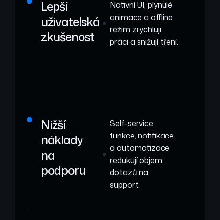
Lepší
Nativní UI, plynulé
animace a offline
uživatelská
režim zrychlují
zkušenost
práci a snižují tření.
Nižší
Self-service
funkce, notifikace
náklady
a automatizace
na
redukují objem
podporu
dotazů na
support.