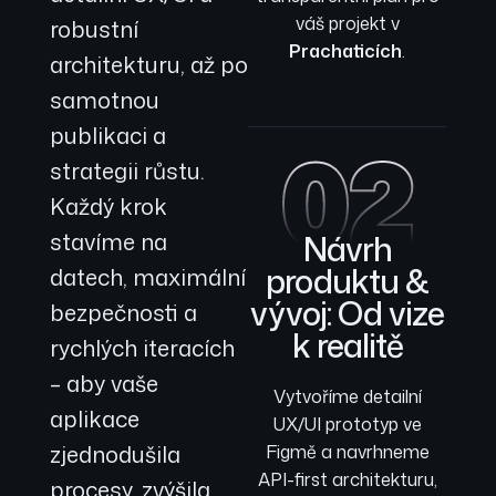
váš projekt v
robustní
Prachaticích
.
architekturu, až po
samotnou
publikaci a
02
strategii růstu.
Každý krok
stavíme na
Návrh
produktu &
datech, maximální
vývoj: Od vize
bezpečnosti a
k realitě
rychlých iteracích
– aby vaše
Vytvoříme detailní
aplikace
UX/UI prototyp ve
zjednodušila
Figmě a navrhneme
API-first architekturu,
procesy, zvýšila