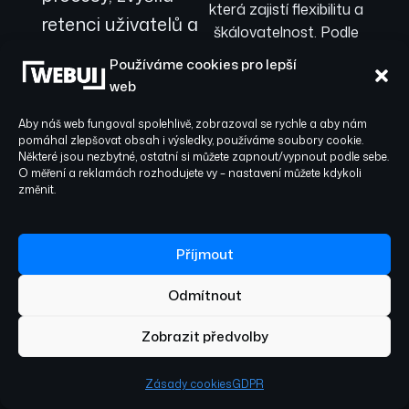
která zajistí flexibilitu a
retenci uživatelů a
škálovatelnost. Podle
škálovala bez
vašich cílů zvolíme
Používáme cookies pro lepší
nejvhodnější technologii
výpadků. To je
web
– Swift/Kotlin pro
recept na digitální
nativní výkon nebo
Aby náš web fungoval spolehlivě, zobrazoval se rychle a aby nám
úspěch v místním
pomáhal zlepšovat obsah i výsledky, používáme soubory cookie.
React Native pro
Některé jsou nezbytné, ostatní si můžete zapnout/vypnout podle sebe.
prostředí a jasnou
efektivní multiplatformní
O měření a reklamách rozhodujete vy – nastavení můžete kdykoli
změnit.
řešení. Implementujeme
konkurenční
bezpečné přihlášení a
výhodu.
role, push notifikace,
Příjmout
platby, mapové služby a
spolehlivou
Odmítnout
synchronizaci offline
dat. Vývoj probíhá v
Zobrazit předvolby
agilních sprintech,
abyste měli kontrolu
Zásady cookies
GDPR
nad každou fází a vaše