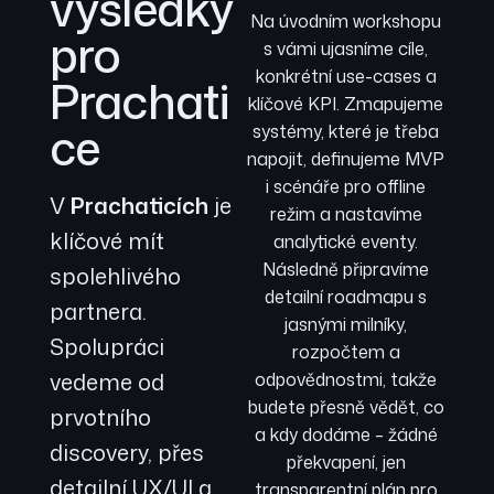
výsledky
Na úvodním workshopu
pro
s vámi ujasníme cíle,
konkrétní use-cases a
Prachati
klíčové KPI. Zmapujeme
ce
systémy, které je třeba
napojit, definujeme MVP
i scénáře pro offline
V
Prachaticích
je
režim a nastavíme
klíčové mít
analytické eventy.
Následně připravíme
spolehlivého
detailní roadmapu s
partnera.
jasnými milníky,
Spolupráci
rozpočtem a
vedeme od
odpovědnostmi, takže
budete přesně vědět, co
prvotního
a kdy dodáme – žádné
discovery, přes
překvapení, jen
detailní UX/UI a
transparentní plán pro