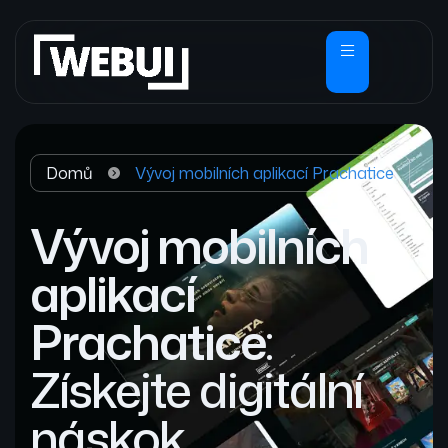
Domů
Vývoj mobilních aplikací Prachatice
Vývoj mobilních
aplikací
Prachatice
:
Získejte digitální
náskok