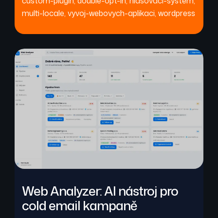
custom-plugin
,
double-opt-in
,
hlasovaci-system
,
multi-locale
,
vyvoj-webovych-aplikaci
,
wordpress
Web Analyzer: AI nástroj pro
cold email kampaně