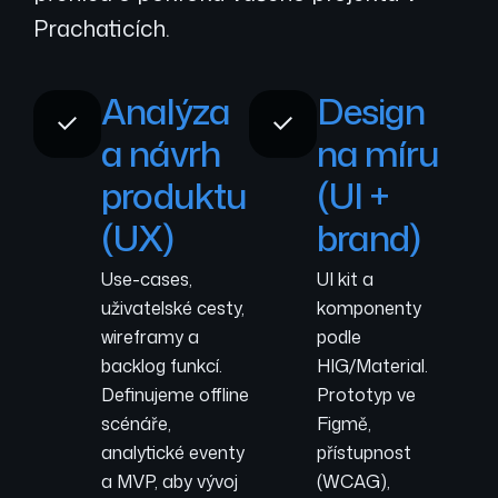
Prachaticích.
Analýza
Design
a návrh
na míru
produktu
(UI +
(UX)
brand)
Use-cases,
UI kit a
uživatelské cesty,
komponenty
wireframy a
podle
backlog funkcí.
HIG/Material.
Definujeme offline
Prototyp ve
scénáře,
Figmě,
analytické eventy
přístupnost
a MVP, aby vývoj
(WCAG),