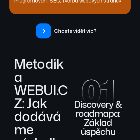
Programování
,
SEO
,
Tvorba webových stránek
Chcete vidět víc?
Metodik
a
01
WEBUI.C
Z: Jak
Discovery &
dodává
roadmapa:
Základ
me
úspěchu