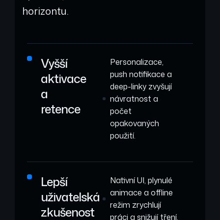
horizontu.
Vyšší
Personalizace,
push notifikace a
aktivace
deep-linky zvyšují
a
návratnost a
retence
počet
opakovaných
použití.
Lepší
Nativní UI, plynulé
animace a offline
uživatelská
režim zrychlují
zkušenost
práci a snižují tření.