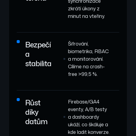
synchronizace
zkrátí úkony z
minut na vteřiny.
Bezpečí
Šifrování,
biometrika, RBAC
a
a monitorování.
stabilita
Cílíme na crash-
free >99,5 %.
Růst
Firebase/GA4
eventy, A/B testy
díky
a dashboardy
datům
ukáží, co škáluje a
kde ladit konverze.