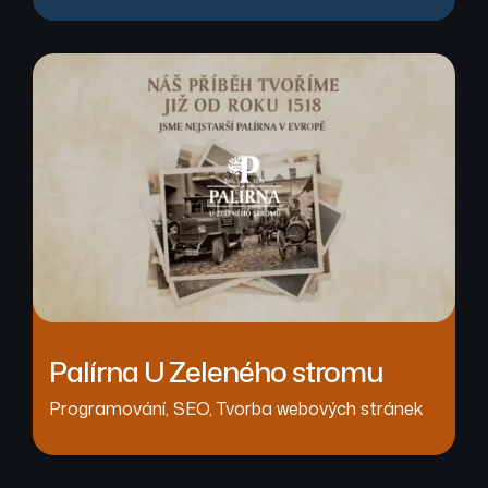
Palírna U Zeleného stromu
Programování
,
SEO
,
Tvorba webových stránek