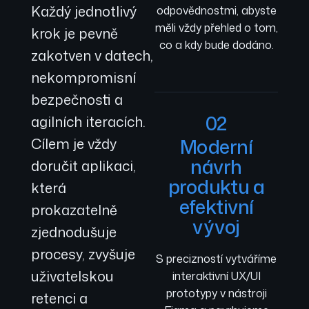
Každý jednotlivý
odpovědnostmi, abyste
měli vždy přehled o tom,
krok je pevně
co a kdy bude dodáno.
zakotven v datech,
nekompromisní
bezpečnosti a
02
agilních iteracích.
Moderní
Cílem je vždy
návrh
doručit aplikaci,
produktu a
která
efektivní
prokazatelně
vývoj
zjednodušuje
procesy, zvyšuje
S precizností vytváříme
uživatelskou
interaktivní UX/UI
prototypy v nástroji
retenci a