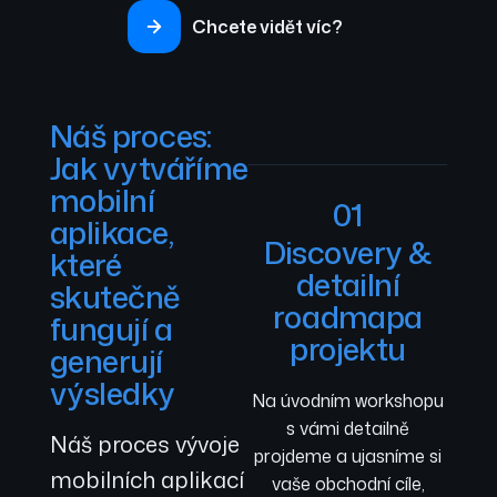
Chcete vidět víc?
Náš proces:
Jak vytváříme
mobilní
01
aplikace,
Discovery &
které
detailní
skutečně
roadmapa
fungují a
projektu
generují
výsledky
Na úvodním workshopu
s vámi detailně
Náš proces vývoje
projdeme a ujasníme si
mobilních aplikací
vaše obchodní cíle,