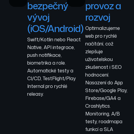
bezpečný
provoz a
vývoj
rozvoj
(iOS/Android)
Optimalizujeme
web pro rychlé
Swift/Kotlin nebo React
načítání, což
Native, API integrace,
zlepšuje
push notifikace,
uživatelskou
biometrika a role.
zkušenost i SEO
Automatické testy a
hodnocení.
CI/CD, TestFlight/Play
Nasazení do App
Internal pro rychlé
Store/Google Play,
releasy.
Firebase/GA4 a
Crashlytics.
Monitoring, A/B
testy, roadmapa
funkcí a SLA