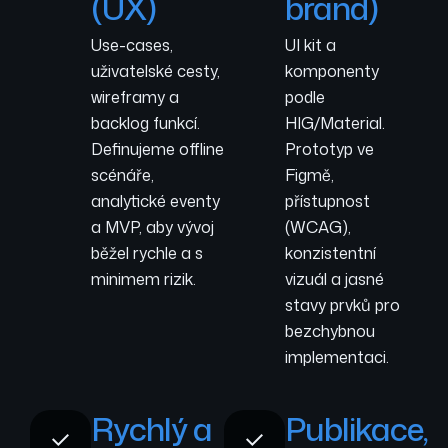
(UX)
brand)
Use-cases,
UI kit a
uživatelské cesty,
komponenty
wireframy a
podle
backlog funkcí.
HIG/Material.
Definujeme offline
Prototyp ve
scénáře,
Figmě,
analytické eventy
přístupnost
a MVP, aby vývoj
(WCAG),
běžel rychle a s
konzistentní
minimem rizik.
vizuál a jasné
stavy prvků pro
bezchybnou
implementaci.
Rychlý a
Publikace,