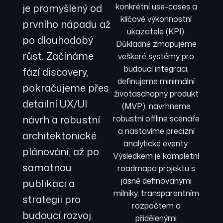
je promyšlený od
konkrétní use-cases a
klíčové výkonnostní
prvního nápadu až
ukazatele (KPI).
po dlouhodobý
Důkladně zmapujeme
růst. Začínáme
veškeré systémy pro
budoucí integraci,
fází discovery,
definujeme minimální
pokračujeme přes
životaschopný produkt
detailní UX/UI
(MVP), navrhneme
návrh a robustní
robustní offline scénáře
a nastavíme precizní
architektonické
analytické eventy.
plánování, až po
Výsledkem je kompletní
samotnou
roadmapa projektu s
jasně definovanými
publikaci a
milníky, transparentním
strategii pro
rozpočtem a
budoucí rozvoj.
přidělenými