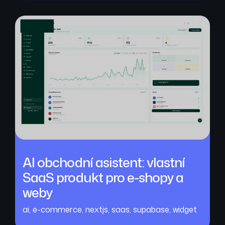
AI obchodní asistent: vlastní
SaaS produkt pro e-shopy a
weby
ai
,
e-commerce
,
nextjs
,
saas
,
supabase
,
widget