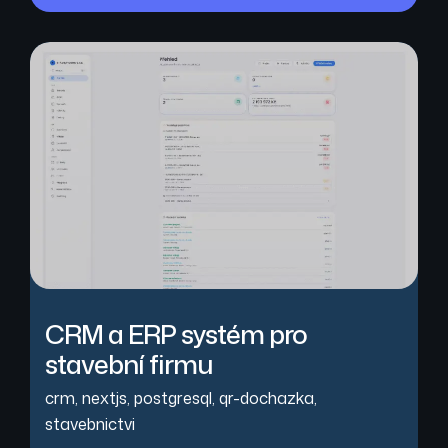
CRM a ERP systém pro
stavební firmu
crm
,
nextjs
,
postgresql
,
qr-dochazka
,
stavebnictvi