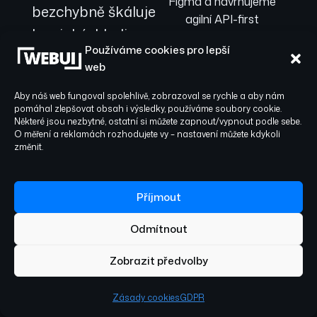
Figma a navrhujeme
bezchybně škáluje
agilní API-first
bez jakýchkoli
architekturu, která
Používáme cookies pro lepší
výpadků.
zaručuje flexibilitu a
web
budoucí škálovatelnost.
Podle specifik vašich
Aby náš web fungoval spolehlivě, zobrazoval se rychle a aby nám
cílů volíme nejvhodnější
pomáhal zlepšovat obsah i výsledky, používáme soubory cookie.
Některé jsou nezbytné, ostatní si můžete zapnout/vypnout podle sebe.
technologii – buď nativní
O měření a reklamách rozhodujete vy – nastavení můžete kdykoli
Swift/Kotlin pro
změnit.
maximální výkon, nebo
multiplatformní React
Native pro rychlou
Příjmout
implementaci.
Odmítnout
Integrujeme klíčové
funkce jako
Zobrazit předvolby
zabezpečené přihlášení
a správu rolí, efektivní
Zásady cookies
GDPR
push notifikace, platební