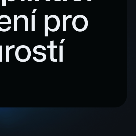
ení pro
rostí