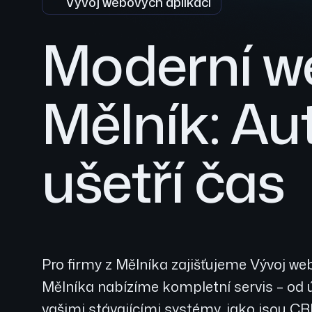
Vývoj webových aplikací
Moderní w
Mělník: Au
ušetří čas
Pro firmy z Mělníka zajišťujeme Vývoj we
Mělníka nabízíme kompletní servis – od 
vašimi stávajícími systémy, jako jsou C