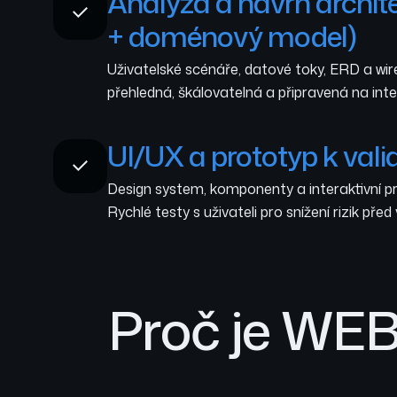
Analýza a návrh archit
+ doménový model)
Uživatelské scénáře, datové toky, ERD a wir
přehledná, škálovatelná a připravená na int
UI/UX a prototyp k vali
Design system, komponenty a interaktivní p
Rychlé testy s uživateli pro snížení rizik před
Proč je WEB