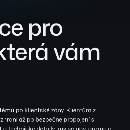
ce pro
 která vám
stémů po klientské zóny. Klientům z
ozhraní až po bezpečné propojení s
t o technické detaily; my se postaráme o