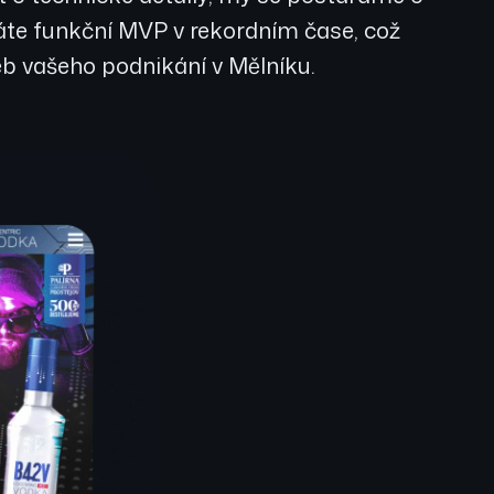
káte funkční MVP v rekordním čase, což
eb vašeho podnikání v Mělníku.