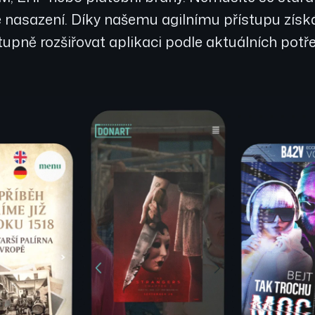
lé nasazení. Díky našemu agilnímu přístupu zís
upně rozšiřovat aplikaci podle aktuálních potř