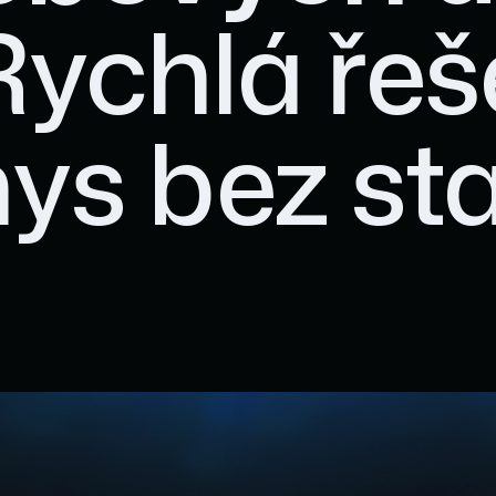
 Rychlá řeš
ys bez sta