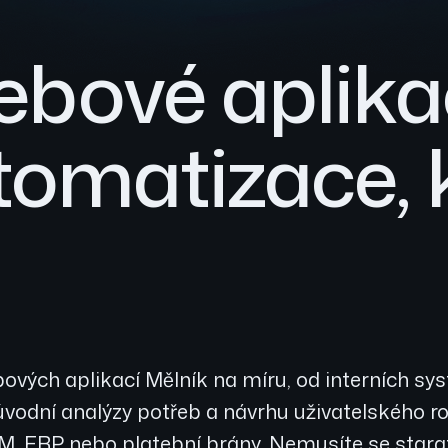
ebové aplika
tomatizace,
bových aplikací Mělník na míru, od interních sy
úvodní analýzy potřeb a návrhu uživatelského r
RM, ERP nebo platební brány. Nemusíte se stara