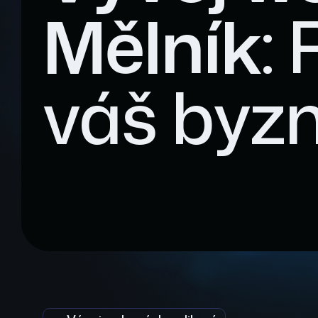
Mělník
:
váš byzn