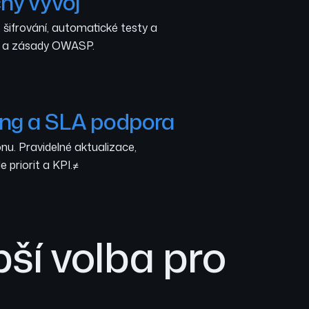
ný vývoj
 šifrování, automatické testy a
s a zásady OWASP.
ing a SLA podpora
nu. Pravidelné aktualizace,
 priorit a KPI.≠
ší volba pro