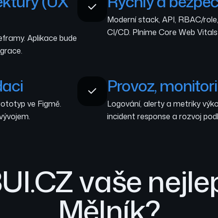
ektury (UX
Rychlý a bezpeč
Moderní stack, API, RBAC/role,
CI/CD. Plníme Core Web Vital
eframy. Aplikace bude
egrace.
daci
Provoz, monitor
rototyp ve Figmě.
Logování, alerty a metriky výko
 vývojem.
incident response a rozvoj podle
UI.CZ vaše nejlep
Mělník?