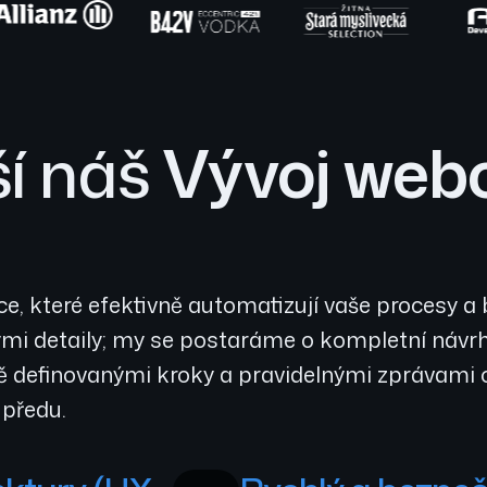
í náš
Vývoj webo
e, které efektivně automatizují vaše procesy a
i detaily; my se postaráme o kompletní návrh, 
ě definovanými kroky a pravidelnými zprávami o
předu.