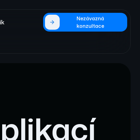
Nezávazná
ík
konzultace
plikací