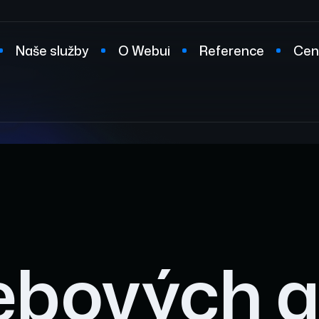
Naše služby
O Webui
Reference
Cen
t
ebových a