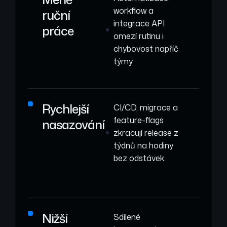
workflow a
ruční
integrace API
práce
omezí rutinu i
chybovost napříč
týmy.
Rychlejší
CI/CD, migrace a
feature-flags
nasazování
zkracují release z
týdnů na hodiny
bez odstávek.
Nižší
Sdílené