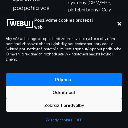
systémy (CRM/ERP,
podpořila váš
platební brány). Celý
byznys v Příbrami.
vývoj probíhá iterativně
Používáme cookies pro lepší
v rychlých sprintech,
web
což zaručuje, že se k
funkčnímu řešení
Aby náš web fungoval spolehlivě, zobrazoval se rychle a aby nám
pomáhal zlepšovat obsah i výsledky, používáme soubory cookie.
dostanete co nejdříve.
Některé jsou nezbytné, ostatní si můžete zapnout/vypnout podle sebe.
O měření a reklamách rozhodujete vy – nastavení můžete kdykoli
změnit.
03
Příjmout
Automatická
Odmítnout
kontrola
kvality &
Zobrazit předvolby
maximální
bezpečnost
Zásady cookies
GDPR