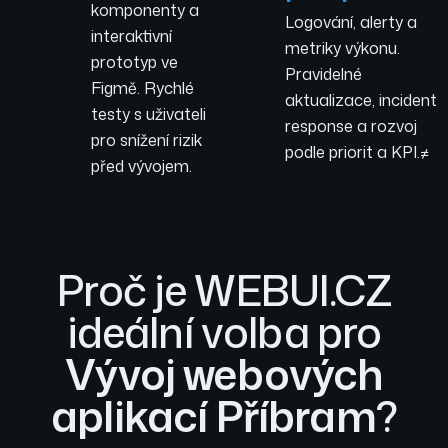
komponenty a
Logování, alerty a
interaktivní
metriky výkonu.
prototyp ve
Pravidelné
Figmě. Rychlé
aktualizace, incident
testy s uživateli
response a rozvoj
pro snížení rizik
podle priorit a KPI.≠
před vývojem.
Proč je WEBUI.CZ
ideální volba pro
Vývoj webových
aplikací Příbram
?