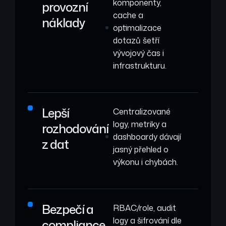
komponenty,
provozní
cache a
náklady
optimalizace
dotazů šetří
vývojový čas i
infrastrukturu.
Lepší
Centralizované
logy, metriky a
rozhodování
dashboardy dávají
z dat
jasný přehled o
výkonu i chybách.
Bezpečí a
RBAC/role, audit
logy a šifrování dle
compliance