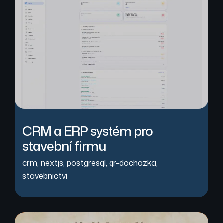
CRM a ERP systém pro
stavební firmu
crm
,
nextjs
,
postgresql
,
qr-dochazka
,
stavebnictvi