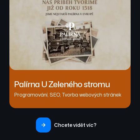
Palírna U Zeleného stromu
Programování
,
SEO
,
Tvorba webových stránek
Chcete vidět víc?