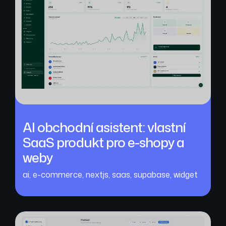
AI obchodní asistent: vlastní
SaaS produkt pro e-shopy a
weby
ai
,
e-commerce
,
nextjs
,
saas
,
supabase
,
widget