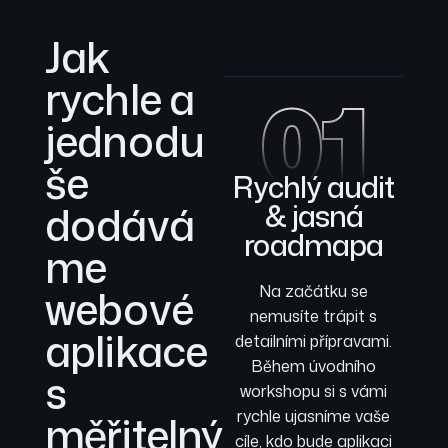
Jak
rychle a
01
jednodu
še
Rychlý audit
dodává
& jasná
roadmapa
me
webové
Na začátku se
nemusíte trápit s
aplikace
detailními přípravami.
Během úvodního
s
workshopu si s vámi
měřitelný
rychle ujasníme vaše
cíle, kdo bude aplikaci