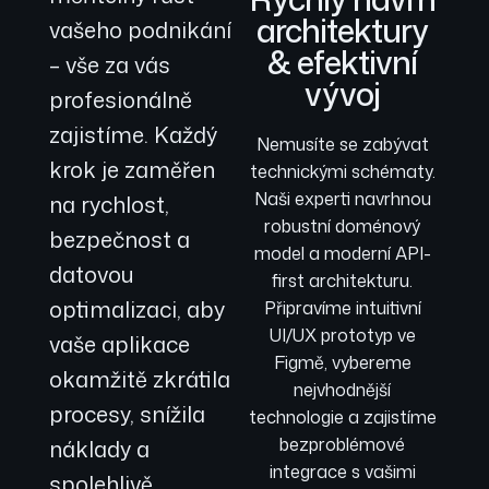
architektury
vašeho podnikání
& efektivní
– vše za vás
vývoj
profesionálně
zajistíme. Každý
Nemusíte se zabývat
krok je zaměřen
technickými schématy.
Naši experti navrhnou
na rychlost,
robustní doménový
bezpečnost a
model a moderní API-
datovou
first architekturu.
optimalizaci, aby
Připravíme intuitivní
UI/UX prototyp ve
vaše aplikace
Figmě, vybereme
okamžitě zkrátila
nejvhodnější
procesy, snížila
technologie a zajistíme
bezproblémové
náklady a
integrace s vašimi
spolehlivě