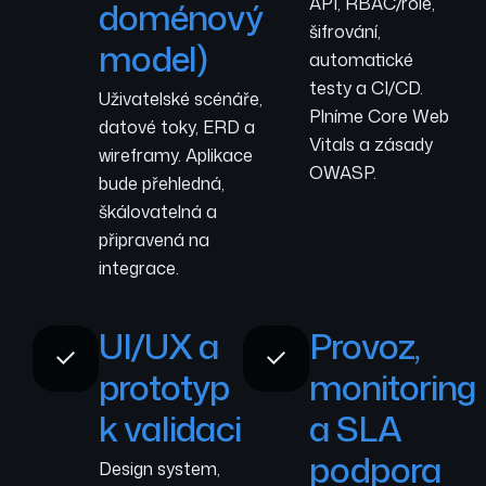
API, RBAC/role,
doménový
šifrování,
model)
automatické
testy a CI/CD.
Uživatelské scénáře,
Plníme Core Web
datové toky, ERD a
Vitals a zásady
wireframy. Aplikace
OWASP.
bude přehledná,
škálovatelná a
připravená na
integrace.
UI/UX a
Provoz,
prototyp
monitoring
k validaci
a SLA
podpora
Design system,