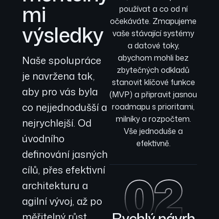
mi
používat a co od ní
očekáváte. Zmapujeme
výsledky
vaše stávající systémy
a datové toky,
abychom mohli bez
Naše spolupráce
zbytečných odkladů
je navržena tak,
stanovit klíčové funkce
aby pro vás byla
(MVP) a připravit jasnou
co nejjednodušší a
roadmapu s prioritami,
milníky a rozpočtem.
nejrychlejší. Od
Vše jednoduše a
úvodního
efektivně.
definování jasných
cílů, přes efektivní
02
architekturu a
agilní vývoj, až po
Rychlý návrh
měřitelný růst