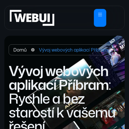
Domů
Vývoj webových aplikací Příbram
Vývoj webových
aplikací Příbram
:
Rychle a bez
starostí k vašemu
řešení