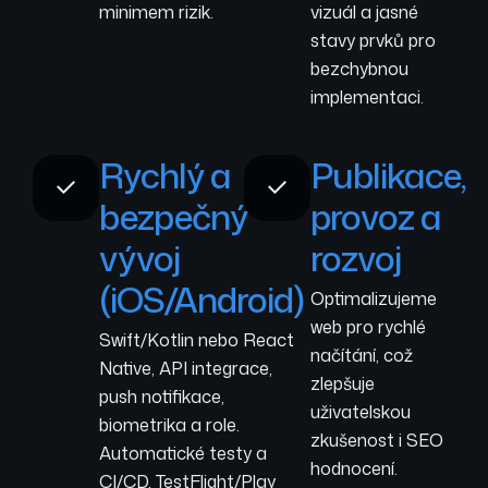
minimem rizik.
vizuál a jasné
stavy prvků pro
bezchybnou
implementaci.
Rychlý a
Publikace,
bezpečný
provoz a
vývoj
rozvoj
(iOS/Android)
Optimalizujeme
web pro rychlé
Swift/Kotlin nebo React
načítání, což
Native, API integrace,
zlepšuje
push notifikace,
uživatelskou
biometrika a role.
zkušenost i SEO
Automatické testy a
hodnocení.
CI/CD, TestFlight/Play