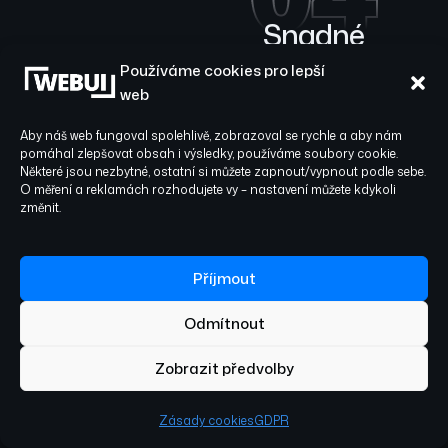
Snadné
spuštění,
Používáme cookies pro lepší
měřitelný růst
web
Aby náš web fungoval spolehlivě, zobrazoval se rychle a aby nám
Vaši aplikaci rychle
pomáhal zlepšovat obsah i výsledky, používáme soubory cookie.
nasadíme do App Store
Některé jsou nezbytné, ostatní si můžete zapnout/vypnout podle sebe.
a Google Play, aniž
O měření a reklamách rozhodujete vy – nastavení můžete kdykoli
změnit.
byste museli řešit
technické detaily
publikace. My se
Příjmout
postaráme o měření
výkonu a chování
Odmítnout
uživatelů, a to pomocí
nástrojů jako
Zobrazit předvolby
Firebase/GA4. Po
spuštění aplikaci
Zásady cookies
GDPR
neustále sledujeme a