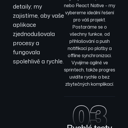
detaily; my
nebo React Native – my
vybereme ideální řešení
zajistíme, aby vaše
pro váš projekt.
aplikace
Postaráme se o
zjednodušovala
všechny funkce, od
přihlašování a push
procesy a
notifikací po platby a
fungovala
offline synchronizaci.
spolehlivě a rychle.
Vyvíjíme agilně ve
sprintech, takže progres
uvidíte rychle a bez
zbytečných komplikací.
03
Rychlé testy,