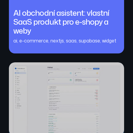
AI obchodní asistent: vlastní
SaaS produkt pro e-shopy a
weby
ai
,
e-commerce
,
nextjs
,
saas
,
supabase
,
widget