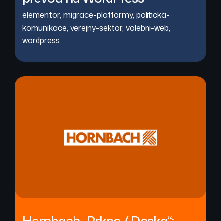
elementor
,
migrace-platformy
,
politicka-
komunikace
,
verejny-sektor
,
volebni-web
,
wordpress
Hornbach „Prkno / Doska“: