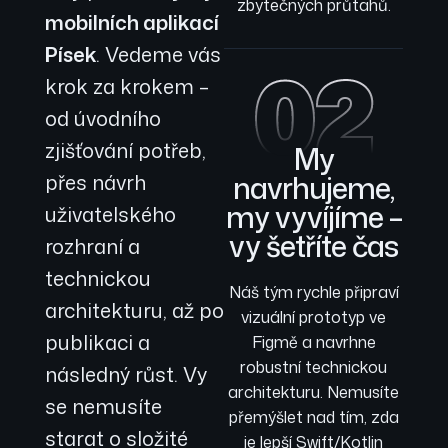
zbytečných průtahů.
mobilních aplikací
Písek
. Vedeme vás
02
krok za krokem –
od úvodního
zjišťování potřeb,
My
navrhujeme,
přes návrh
my vyvíjíme –
uživatelského
vy šetříte čas
rozhraní a
technickou
Náš tým rychle připraví
architekturu, až po
vizuální prototyp ve
publikaci a
Figmě a navrhne
robustní technickou
následný růst. Vy
architekturu. Nemusíte
se nemusíte
přemýšlet nad tím, zda
starat o složité
je lepší Swift/Kotlin