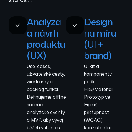
Analýza
Design
a návrh
na míru
produktu
(UI +
(UX)
brand)
Use-cases,
UI kit a
uživatelské cesty,
komponenty
wireframy a
podle
backlog funkcí.
HIG/Material.
Definujeme offline
Prototyp ve
scénáře,
Figmě,
analytické eventy
přístupnost
a MVP, aby vývoj
(WCAG),
běžel rychle a s
konzistentní