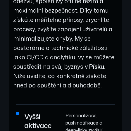
odezvu, spolehlivý offline režim a
maximální bezpečnost. Díky tomu
získáte měřitelné přínosy: zrychlíte
procesy, zvýšíte zapojení uživatelů a
minimalizujete chyby. My se
postaráme o technické záležitosti
jako CI/CD a analytiku, vy se můžete
soustředit na svůj byznys v
Písku
.
Níže uvidíte, co konkrétně získáte
hned po spuštění a dlouhodobě.
Vyšší
Personalizace,
push notifikace a
aktivace
deep-linky zvyšují