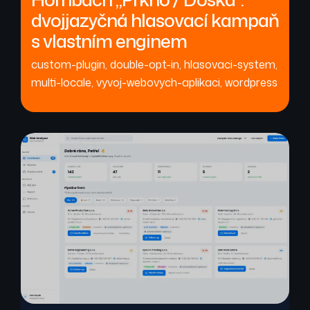
dvojjazyčná hlasovací kampaň
s vlastním enginem
custom-plugin
,
double-opt-in
,
hlasovaci-system
,
multi-locale
,
vyvoj-webovych-aplikaci
,
wordpress