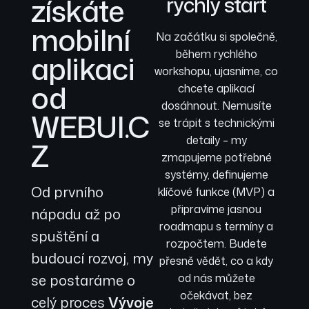
získáte
rychlý start
mobilní
Na začátku si společně,
během rychlého
aplikaci
workshopu, ujasníme, co
od
chcete aplikací
dosáhnout. Nemusíte
WEBUI.C
se trápit s technickými
detaily – my
Z
zmapujeme potřebné
systémy, definujeme
Od prvního
klíčové funkce (MVP) a
připravíme jasnou
nápadu až po
roadmapu s termíny a
spuštění a
rozpočtem. Budete
budoucí rozvoj, my
přesně vědět, co a kdy
se postaráme o
od nás můžete
očekávat, bez
celý proces
Vývoje