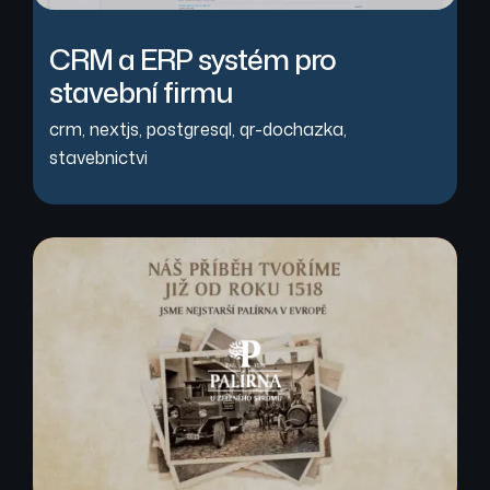
CRM a ERP systém pro
stavební firmu
crm
,
nextjs
,
postgresql
,
qr-dochazka
,
stavebnictvi