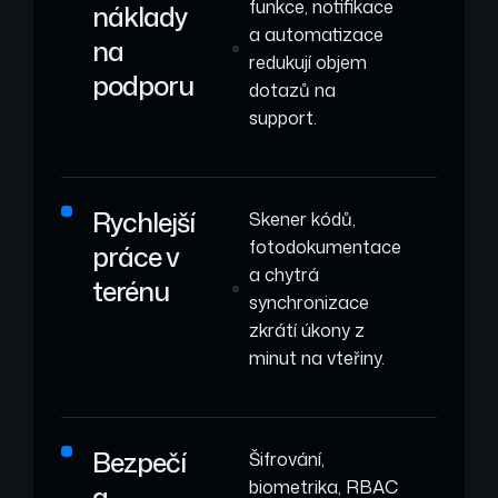
funkce, notifikace
náklady
a automatizace
na
redukují objem
podporu
dotazů na
support.
Rychlejší
Skener kódů,
fotodokumentace
práce v
a chytrá
terénu
synchronizace
zkrátí úkony z
minut na vteřiny.
Bezpečí
Šifrování,
biometrika, RBAC
a