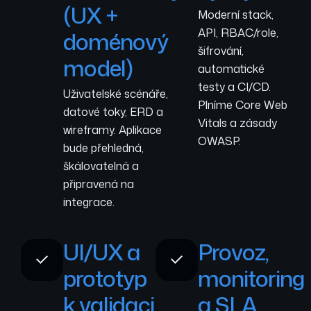
(UX +
Moderní stack,
API, RBAC/role,
doménový
šifrování,
model)
automatické
testy a CI/CD.
Uživatelské scénáře,
Plníme Core Web
datové toky, ERD a
Vitals a zásady
wireframy. Aplikace
OWASP.
bude přehledná,
škálovatelná a
připravená na
integrace.
UI/UX a
Provoz,
prototyp
monitoring
k validaci
a SLA