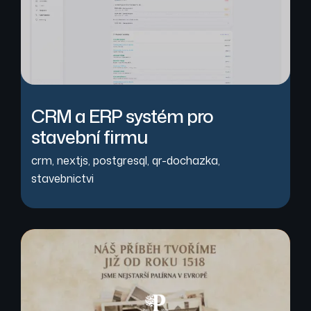
CRM a ERP systém pro
stavební firmu
crm
,
nextjs
,
postgresql
,
qr-dochazka
,
stavebnictvi