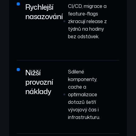
Rychlejší
CI/CD, migrace a
feature-flags
nasazování
zkracují release z
týdnů na hodiny
bez odstávek.
Nižší
Sdílené
komponenty,
provozní
cache a
náklady
optimalizace
dotazů šetří
vývojový čas i
infrastrukturu.