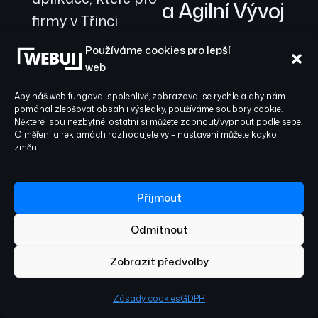
a Agilní Vývoj
firmy v Třinci
zkracují procesy,
Na základě auditu
Používáme cookies pro lepší
navrhneme robustní
snižují provozní
web
doménový model,
náklady a
Entity-Relationship
Aby náš web fungoval spolehlivě, zobrazoval se rychle a aby nám
spolehlivě
pomáhal zlepšovat obsah i výsledky, používáme soubory cookie.
Diagram (ERD) a
Některé jsou nezbytné, ostatní si můžete zapnout/vypnout podle sebe.
posouvají byznys
špičkovou API-first
O měření a reklamách rozhodujete vy – nastavení můžete kdykoli
změnit.
architekturu, která je
vpřed s využitím
základem pro rychlé a
těch nejnovějších
škálovatelné řešení.
Příjmout
technologií.
Vytvoříme moderní
UI/UX prototyp v
Odmítnout
nástroji Figma,
vybereme nejvhodnější
Zobrazit předvolby
technologický stack a
navrhneme klíčové
Zásady cookies
GDPR
integrace (např. s