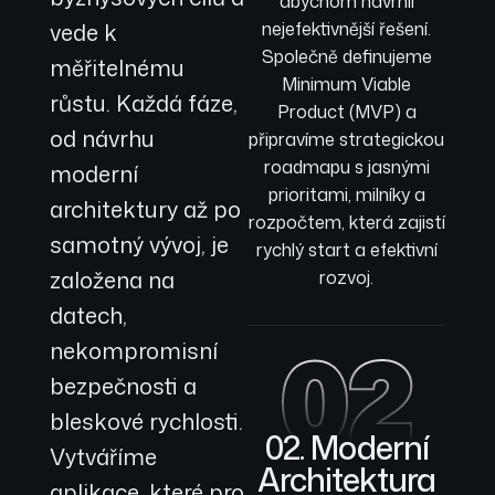
abychom navrhli
vede k
nejefektivnější řešení.
Společně definujeme
měřitelnému
Minimum Viable
růstu. Každá fáze,
Product (MVP) a
od návrhu
připravíme strategickou
roadmapu s jasnými
moderní
prioritami, milníky a
architektury až po
rozpočtem, která zajistí
samotný vývoj, je
rychlý start a efektivní
založena na
rozvoj.
datech,
02
nekompromisní
bezpečnosti a
bleskové rychlosti.
02. Moderní
Vytváříme
Architektura
aplikace, které pro