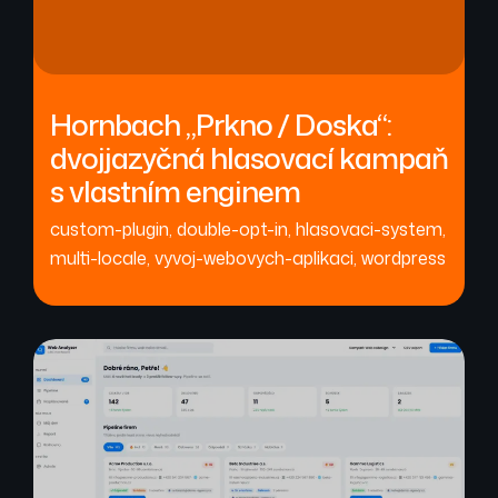
Hornbach „Prkno / Doska“:
dvojjazyčná hlasovací kampaň
s vlastním enginem
custom-plugin
,
double-opt-in
,
hlasovaci-system
,
multi-locale
,
vyvoj-webovych-aplikaci
,
wordpress