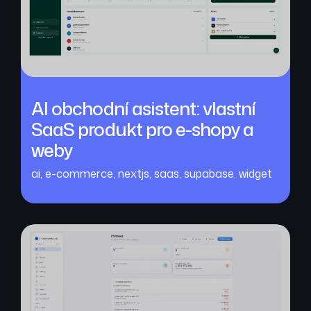
AI obchodní asistent: vlastní
SaaS produkt pro e-shopy a
weby
ai
,
e-commerce
,
nextjs
,
saas
,
supabase
,
widget