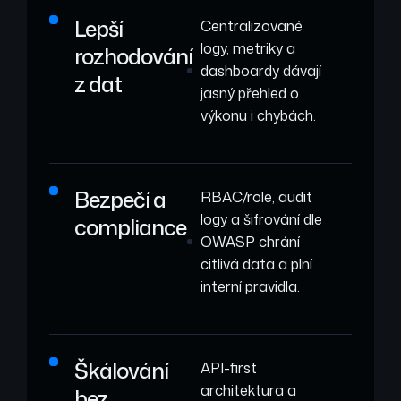
Lepší
Centralizované
logy, metriky a
rozhodování
dashboardy dávají
z dat
jasný přehled o
výkonu i chybách.
Bezpečí a
RBAC/role, audit
logy a šifrování dle
compliance
OWASP chrání
citlivá data a plní
interní pravidla.
Škálování
API-first
architektura a
bez