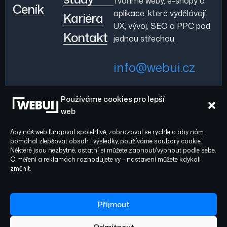
Tvoříme weby, e-shopy a
Ceník
aplikace, které vydělávají.
Kariéra
UX, vývoj, SEO a PPC pod
Kontakt
jednou střechou.
info@webui.cz
Používáme cookies pro lepší
+420 778 029 782
web
Aby náš web fungoval spolehlivě, zobrazoval se rychle a aby nám
pomáhal zlepšovat obsah i výsledky, používáme soubory cookie.
Některé jsou nezbytné, ostatní si můžete zapnout/vypnout podle sebe.
O měření a reklamách rozhodujete vy – nastavení můžete kdykoli
Sledujte nás:
© 2026 WEBUI. Všechna
změnit.
práva vyhrazena.
Facebook
Instagram
Příjmout