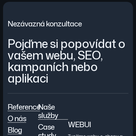
Nezávazná konzultace
Pojďme si popovídat o
vašem webu, SEO,
kampaních nebo
aplikaci
Reference
Naše
služby
O nás
WEBUI
Case
Blog
study