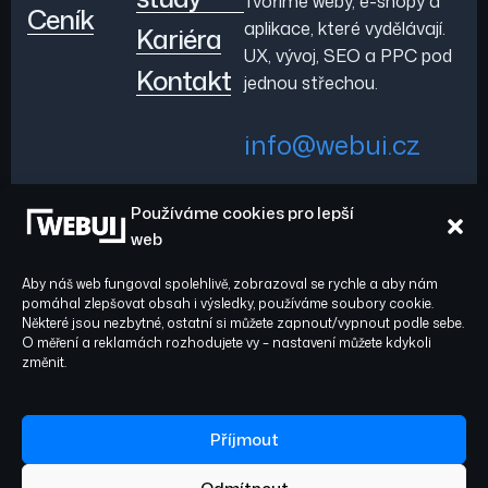
Tvoříme weby, e-shopy a
Ceník
aplikace, které vydělávají.
Kariéra
UX, vývoj, SEO a PPC pod
Kontakt
jednou střechou.
info@webui.cz
Používáme cookies pro lepší
+420 778 029 782
web
Aby náš web fungoval spolehlivě, zobrazoval se rychle a aby nám
pomáhal zlepšovat obsah i výsledky, používáme soubory cookie.
Některé jsou nezbytné, ostatní si můžete zapnout/vypnout podle sebe.
O měření a reklamách rozhodujete vy – nastavení můžete kdykoli
Sledujte nás:
© 2026 WEBUI. Všechna
změnit.
práva vyhrazena.
Facebook
Instagram
Příjmout