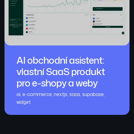
AI obchodní asistent:
vlastní SaaS produkt
pro e-shopy a weby
ai
,
e-commerce
,
nextjs
,
saas
,
supabase
,
widget