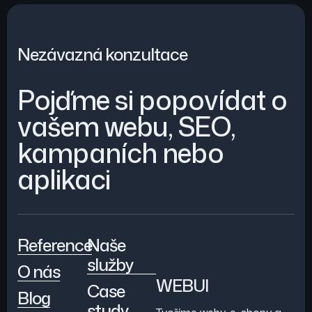
Nezávazná konzultace
Pojďme si popovídat o
vašem webu, SEO,
kampaních nebo
aplikaci
Reference
Naše
služby
O nás
WEBUI
Case
Blog
study