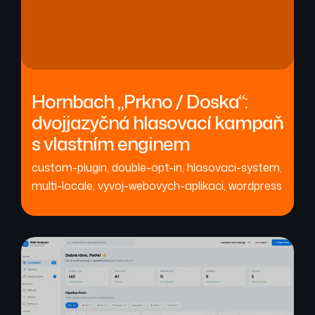
Hornbach „Prkno / Doska“:
dvojjazyčná hlasovací kampaň
s vlastním enginem
custom-plugin
,
double-opt-in
,
hlasovaci-system
,
multi-locale
,
vyvoj-webovych-aplikaci
,
wordpress