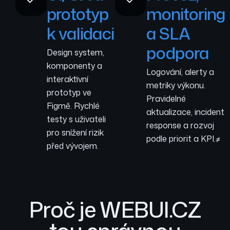
prototyp
monitoring
k validaci
a SLA
podpora
Design system,
komponenty a
Logování, alerty a
interaktivní
metriky výkonu.
prototyp ve
Pravidelné
Figmě. Rychlé
aktualizace, incident
testy s uživateli
response a rozvoj
pro snížení rizik
podle priorit a KPI.≠
před vývojem.
Proč je WEBUI.CZ