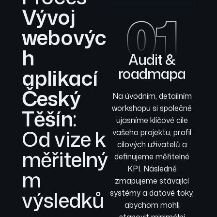
Vývoj
01
webovýc
h
Audit &
aplikací
roadmapa
Český
Na úvodním, detailním
workshopu si společně
Těšín
:
ujasníme klíčové cíle
Od vize k
vašeho projektu, profil
cílových uživatelů a
měřitelný
definujeme měřitelné
KPI. Následně
m
zmapujeme stávající
výsledků
systémy a datové toky,
abychom mohli