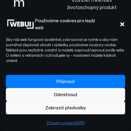
m
stanovit minimální
životaschopný produkt
(MVP) a připravit
Naše spolupráce
Používáme cookies pro lepší
podrobnou roadmapu s
je vedena s
web
prioritami, jasnými
jasnými cíli – od
milníky a
Aby náš web fungoval spolehlivě, zobrazoval se rychle a aby nám
transparentním
úvodní definice,
pomáhal zlepšovat obsah i výsledky, používáme soubory cookie.
Některé jsou nezbytné, ostatní si můžete zapnout/vypnout podle sebe.
rozpočtem. Tento krok
přes pečlivou
O měření a reklamách rozhodujete vy – nastavení můžete kdykoli
je zásadní pro efektivní
změnit.
architekturu a
Vývoj webových
agilní vývoj, až po
aplikací Český Těšín
.
Příjmout
dosažení
02
měřitelného růstu.
Odmítnout
Každý jednotlivý
Zobrazit předvolby
krok je postaven
Návrh
na pevných
Zásady cookies
GDPR
architektury
datech,