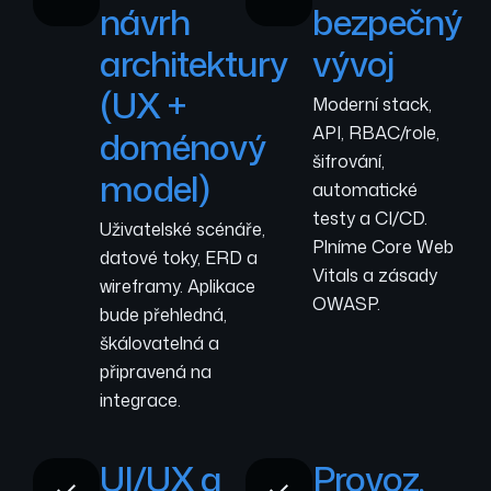
návrh
bezpečný
architektury
vývoj
(UX +
Moderní stack,
API, RBAC/role,
doménový
šifrování,
model)
automatické
testy a CI/CD.
Uživatelské scénáře,
Plníme Core Web
datové toky, ERD a
Vitals a zásady
wireframy. Aplikace
OWASP.
bude přehledná,
škálovatelná a
připravená na
integrace.
UI/UX a
Provoz,