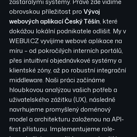
zastaralými systémy. Právě zde vidíme
obrovskou příležitost pro
Vývoj
webových aplikací Český Těšín
, které
dokážou lokální podnikatele odlišit. My v
WEBUI.CZ vyvíjíme webové aplikace na
míru – od pokročilých interních portálů,
přes intuitivní objednávkové systémy a
klientské zóny, až po robustní integrační
middleware. Naši práci začínáme
hloubkovou analýzou vašich potřeb a
uživatelského zážitku (UX), následně
navrhujeme promyšlený doménový
model a architekturu založenou na API-
first přístupu. Implementujeme role-