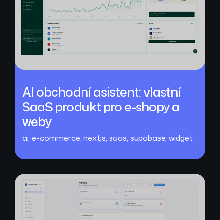
AI obchodní asistent: vlastní
SaaS produkt pro e-shopy a
weby
ai
,
e-commerce
,
nextjs
,
saas
,
supabase
,
widget