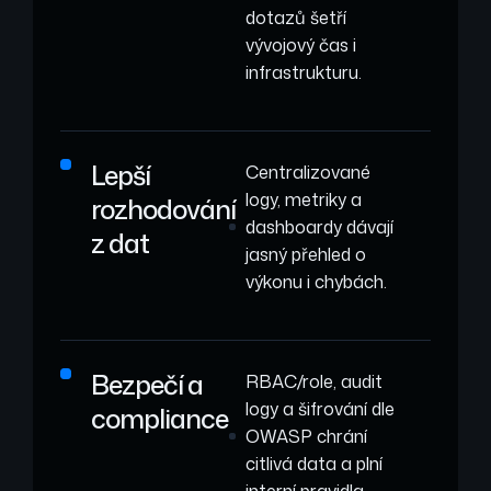
dotazů šetří
vývojový čas i
infrastrukturu.
Lepší
Centralizované
logy, metriky a
rozhodování
dashboardy dávají
z dat
jasný přehled o
výkonu i chybách.
Bezpečí a
RBAC/role, audit
logy a šifrování dle
compliance
OWASP chrání
citlivá data a plní
interní pravidla.