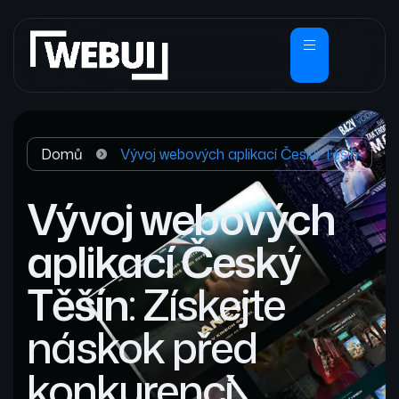
Domů
Vývoj webových aplikací Český Těšín
Vývoj webových
aplikací Český
Těšín
: Získejte
náskok před
konkurencí