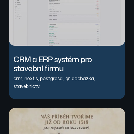
CRM a ERP systém pro
stavební firmu
crm
,
nextjs
,
postgresql
,
qr-dochazka
,
stavebnictvi