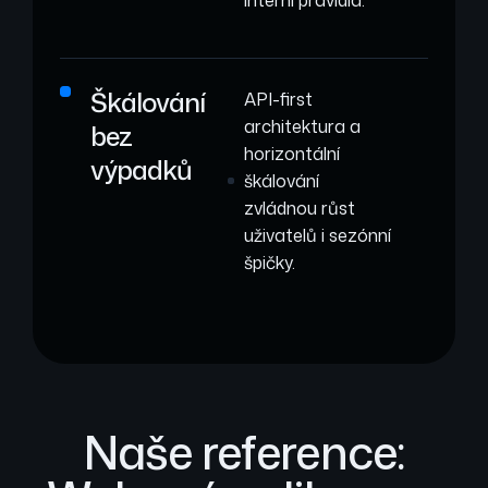
Škálování
API-first
architektura a
bez
horizontální
výpadků
škálování
zvládnou růst
uživatelů i sezónní
špičky.
Naše reference: