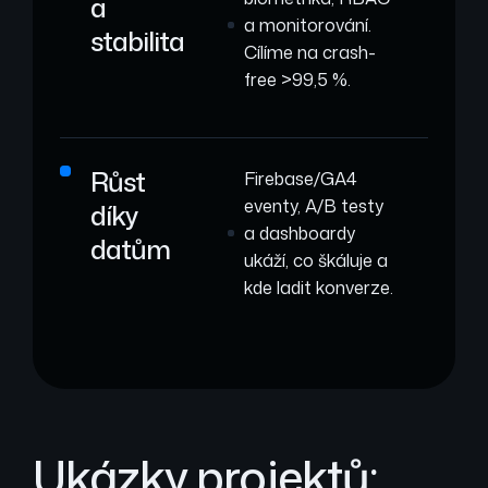
a
a monitorování.
stabilita
Cílíme na crash-
free >99,5 %.
Růst
Firebase/GA4
eventy, A/B testy
díky
a dashboardy
datům
ukáží, co škáluje a
kde ladit konverze.
Ukázky projektů: