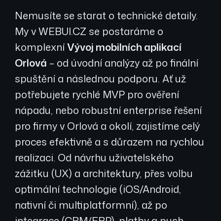
Nemusíte se starat o technické detaily.
My v WEBUI.CZ se postaráme o
komplexní
Vývoj mobilních aplikací
Orlová
– od úvodní analýzy až po finální
spuštění a následnou podporu. Ať už
potřebujete rychlé MVP pro ověření
nápadu, nebo robustní enterprise řešení
pro firmy v Orlová a okolí, zajistíme celý
proces efektivně a s důrazem na rychlou
realizaci. Od návrhu uživatelského
zážitku (UX) a architektury, přes volbu
optimální technologie (iOS/Android,
nativní či multiplatformní), až po
integrace (CRM/ERP), platby a push