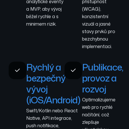
analytické eventy
přístupnost
a MVP, aby vývoj
(WCAG),
běžel rychle a s
konzistentní
minimem rizik.
vizuál a jasné
stavy prvků pro
bezchybnou
implementaci.
Rychlý a
Publikace,
bezpečný
provoz a
vývoj
rozvoj
(iOS/Android)
Optimalizujeme
web pro rychlé
Swift/Kotlin nebo React
načítání, což
Native, API integrace,
zlepšuje
push notifikace,