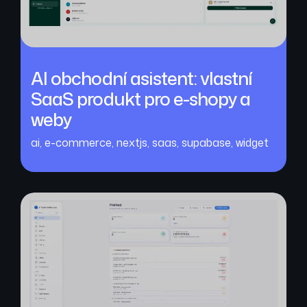
AI obchodní asistent: vlastní
SaaS produkt pro e-shopy a
weby
ai
,
e-commerce
,
nextjs
,
saas
,
supabase
,
widget