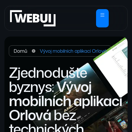
Domů
Vývoj mobilních aplikací Orlová
Zjednodušte
byznys:
Vývoj
mobilních aplikací
Orlová
bez
technických