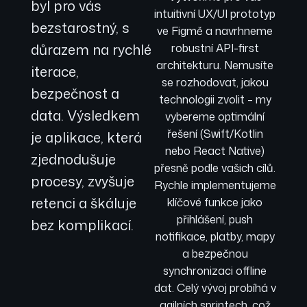
byl pro vás
intuitivní UX/UI prototyp
bezstarostný, s
ve Figmě a navrhneme
důrazem na rychlé
robustní API-first
architekturu. Nemusíte
iterace,
se rozhodovat, jakou
bezpečnost a
technologii zvolit – my
data. Výsledkem
vybereme optimální
řešení (Swift/Kotlin
je aplikace, která
nebo React Native)
zjednodušuje
přesně podle vašich cílů.
procesy, zvyšuje
Rychle implementujeme
retenci a škáluje
klíčové funkce jako
přihlášení, push
bez komplikací.
notifikace, platby, mapy
a bezpečnou
synchronizaci offline
dat. Celý vývoj probíhá v
agilních sprintech, což