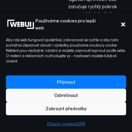
zaručuje rychlý pokrok
a pravidelné dodávky.
Používáme cookies pro lepší
web
03
Aby náš web fungoval spolehlivě, zobrazoval se rychle a aby nám
pomáhal zlepšovat obsah i výsledky, používáme soubory cookie.
Některé jsou nezbytné, ostatní si můžete zapnout/vypnout podle sebe.
Bezpečnost a
O měření a reklamách rozhodujete vy – nastavení můžete kdykoli
změnit.
kvalita bez
starostí
Příjmout
Nemusíte se obávat o
Odmítnout
kvalitu ani bezpečnost.
Všechna testování – od
Zobrazit předvolby
unit, přes integrační až
po E2E – běží
Zásady cookies
GDPR
automaticky a jsou