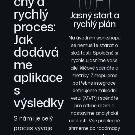
01
chý a
rychlý
Jasný start a
proces:
rychlý plán
Jak
Na úvodním workshopu
se nemusíte starat o
dodává
složitosti. Společně si
me
rychle ujasníme vaše
cíle, klíčové scénáře a
aplikace
metriky. Zmapujeme
potřebné integrace,
s
definujeme základní
výsledky
verzi (MVP) i scénáře
pro offline režim a
nastavíme analytické
S námi je celý
události. Vše přehledně
proces vývoje
shrneme do roadmapy