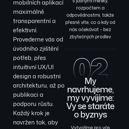
s jasnými milníky,
mobilních aplikací
rozpočtem a
maximálně
odpovědnostmi, takže
transparentní a
přesně víte, co a kdy od
efektivní.
nás očekávat – bez
zbytečných prodlev.
Provedeme vás od
úvodního zjištění
02
potřeb, přes
intuitivní UX/UI
design a robustní
My
architekturu, až po
navrhujeme,
publikaci a
my vyvíjíme:
podporu růstu.
Vy se staráte
o byznys
Každý krok je
navržen tak, aby
Vytvoříme pro vás