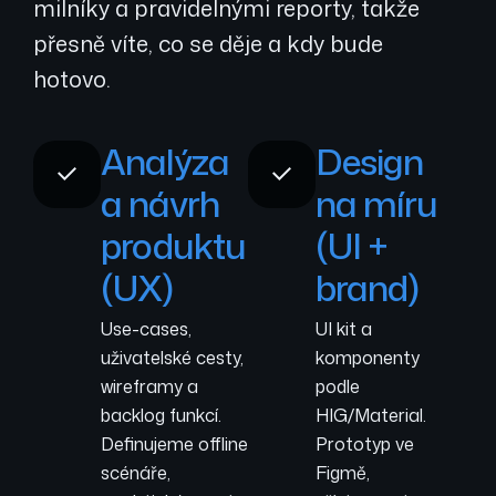
milníky a pravidelnými reporty, takže
přesně víte, co se děje a kdy bude
hotovo.
Analýza
Design
a návrh
na míru
produktu
(UI +
(UX)
brand)
Use-cases,
UI kit a
uživatelské cesty,
komponenty
wireframy a
podle
backlog funkcí.
HIG/Material.
Definujeme offline
Prototyp ve
scénáře,
Figmě,