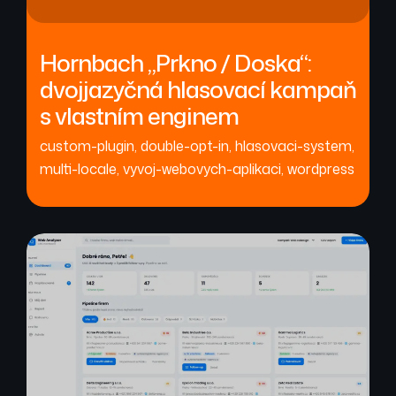
Hornbach „Prkno / Doska“:
dvojjazyčná hlasovací kampaň
s vlastním enginem
custom-plugin
,
double-opt-in
,
hlasovaci-system
,
multi-locale
,
vyvoj-webovych-aplikaci
,
wordpress