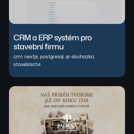
CRM a ERP systém pro
stavební firmu
crm
,
nextjs
,
postgresql
,
qr-dochazka
,
stavebnictvi