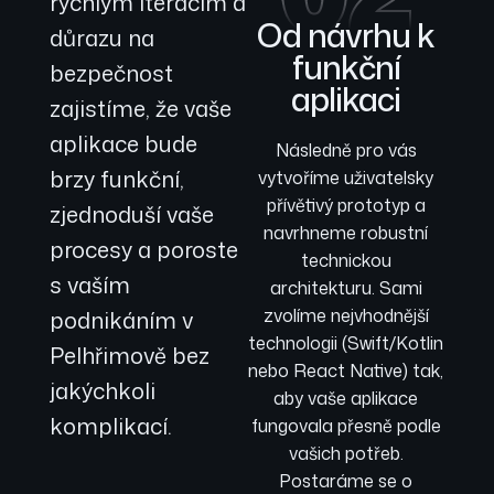
rychlým iteracím a
Od návrhu k
důrazu na
funkční
bezpečnost
aplikaci
zajistíme, že vaše
aplikace bude
Následně pro vás
brzy funkční,
vytvoříme uživatelsky
přívětivý prototyp a
zjednoduší vaše
navrhneme robustní
procesy a poroste
technickou
s vaším
architekturu. Sami
zvolíme nejvhodnější
podnikáním v
technologii (Swift/Kotlin
Pelhřimově bez
nebo React Native) tak,
jakýchkoli
aby vaše aplikace
komplikací.
fungovala přesně podle
vašich potřeb.
Postaráme se o