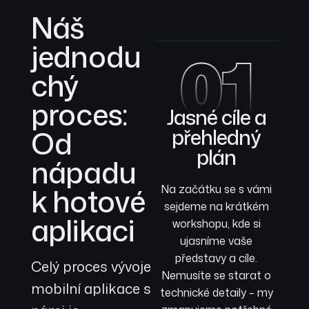
Náš
jednodu
01
chý
proces:
Jasné cíle a
Od
přehledný
plán
nápadu
k hotové
Na začátku se s vámi
sejdeme na krátkém
aplikaci
workshopu, kde si
ujasníme vaše
představy a cíle.
Celý proces vývoje
Nemusíte se starat o
mobilní aplikace s
technické detaily – my