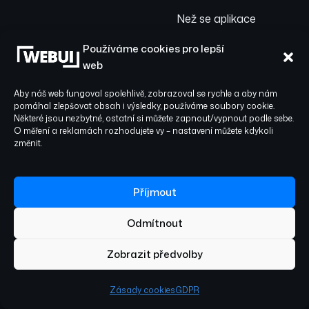
Než se aplikace
dostane k uživatelům,
Používáme cookies pro lepší
prochází důkladným
web
testováním – od
jednotkových testů až
Aby náš web fungoval spolehlivě, zobrazoval se rychle a aby nám
po komplexní testy
pomáhal zlepšovat obsah i výsledky, používáme soubory cookie.
Některé jsou nezbytné, ostatní si můžete zapnout/vypnout podle sebe.
celého systému.
O měření a reklamách rozhodujete vy – nastavení můžete kdykoli
Zajistíme, že bude nejen
změnit.
funkční, ale i maximálně
bezpečná, s šifrováním
dat a biometrickou
Příjmout
ochranou. Nemusíte se
Odmítnout
starat o technické
detaily testování, my
Zobrazit předvolby
garantujeme stabilní
výkon a optimalizaci
Zásady cookies
GDPR
pro plynulý chod a