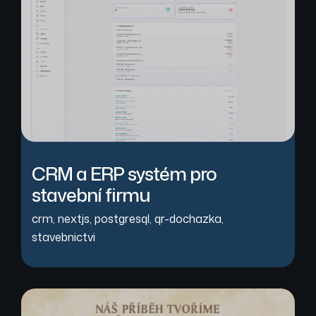
CRM a ERP systém pro
stavební firmu
crm
,
nextjs
,
postgresql
,
qr-dochazka
,
stavebnictvi