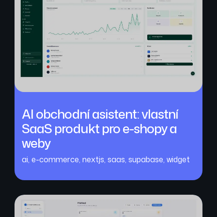
AI obchodní asistent: vlastní
SaaS produkt pro e-shopy a
weby
ai
,
e-commerce
,
nextjs
,
saas
,
supabase
,
widget