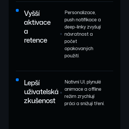
Vyšší
Personalizace,
push notifikace a
aktivace
deep-linky zvyšují
a
návratnost a
retence
počet
opakovaných
použití.
Lepší
Nativní UI, plynulé
animace a offline
uživatelská
režim zrychlují
zkušenost
práci a snižují tření.