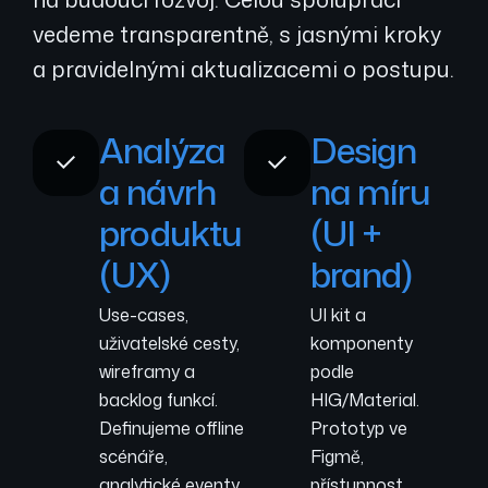
vedeme transparentně, s jasnými kroky
a pravidelnými aktualizacemi o postupu.
Analýza
Design
a návrh
na míru
produktu
(UI +
(UX)
brand)
Use-cases,
UI kit a
uživatelské cesty,
komponenty
wireframy a
podle
backlog funkcí.
HIG/Material.
Definujeme offline
Prototyp ve
scénáře,
Figmě,
analytické eventy
přístupnost