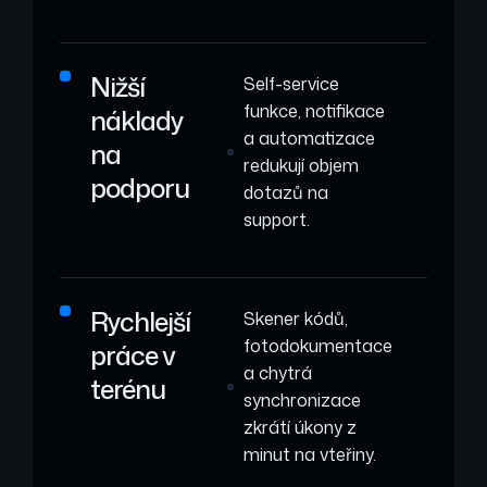
Nižší
Self-service
funkce, notifikace
náklady
a automatizace
na
redukují objem
podporu
dotazů na
support.
Rychlejší
Skener kódů,
fotodokumentace
práce v
a chytrá
terénu
synchronizace
zkrátí úkony z
minut na vteřiny.