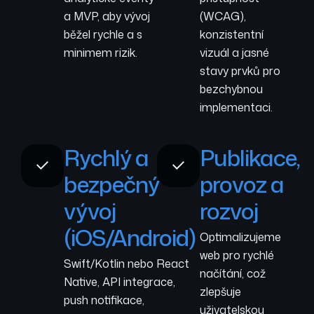
a MVP, aby vývoj
(WCAG),
běžel rychle a s
konzistentní
minimem rizik.
vizuál a jasné
stavy prvků pro
bezchybnou
implementaci.
Rychlý a
Publikace,
bezpečný
provoz a
vývoj
rozvoj
(iOS/Android)
Optimalizujeme
web pro rychlé
Swift/Kotlin nebo React
načítání, což
Native, API integrace,
zlepšuje
push notifikace,
uživatelskou