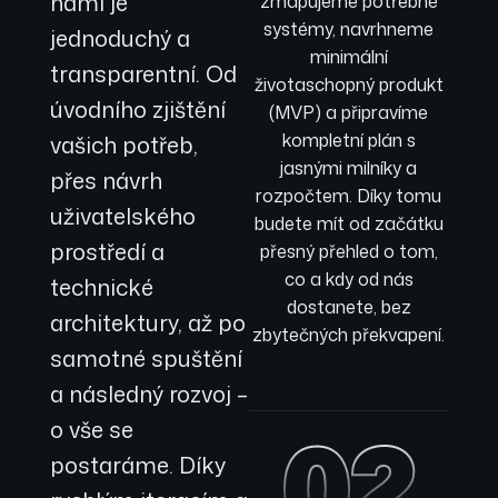
námi je
zmapujeme potřebné
systémy, navrhneme
jednoduchý a
minimální
transparentní. Od
životaschopný produkt
úvodního zjištění
(MVP) a připravíme
kompletní plán s
vašich potřeb,
jasnými milníky a
přes návrh
rozpočtem. Díky tomu
uživatelského
budete mít od začátku
prostředí a
přesný přehled o tom,
co a kdy od nás
technické
dostanete, bez
architektury, až po
zbytečných překvapení.
samotné spuštění
a následný rozvoj –
02
o vše se
postaráme. Díky